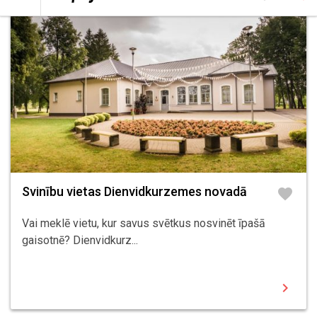
Svinību vietas Dienvidkurzemes novadā
favorite
Vai meklē vietu, kur savus svētkus nosvinēt īpašā
gaisotnē? Dienvidkurz...
chevron_right