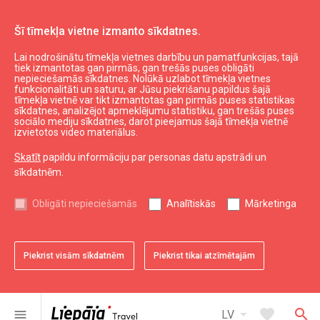
Šī tīmekļa vietne izmanto sīkdatnes.
Lai nodrošinātu tīmekļa vietnes darbību un pamatfunkcijas, tajā
tiek izmantotas gan pirmās, gan trešās puses obligāti
nepieciešamās sīkdatnes. Nolūkā uzlabot tīmekļa vietnes
funkcionalitāti un saturu, ar Jūsu piekrišanu papildus šajā
tīmekļa vietnē var tikt izmantotas gan pirmās puses statistikas
sīkdatnes, analizējot apmeklējumu statistiku, gan trešās puses
sociālo mediju sīkdatnes, darot pieejamus šajā tīmekļa vietnē
izvietotos video materiālus.
Skatīt
papildu informāciju par personas datu apstrādi un
sīkdatnēm.
Ēst un izklaidēties
Obligāti nepieciešamās
Analītiskās
Mārketinga
Svinību vietas
Visi
Pilsēta
Reģions
Piekrist visām sīkdatnēm
Piekrist tikai atzīmētajām
arrow_drop_down
map
1
rezultāti
Filtri
arrow_drop_down
favorite
search
menu
LV