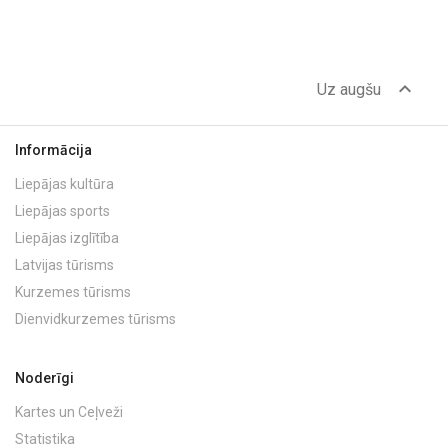
expand_less
Uz augšu
Informācija
Liepājas kultūra
Liepājas sports
Liepājas izglītība
Latvijas tūrisms
Kurzemes tūrisms
Dienvidkurzemes tūrisms
Noderīgi
Kartes un Ceļveži
Statistika