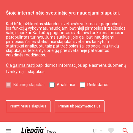
Šioje internetinėje svetainėje yra naudojami slapukai.
Kad būtų užtikrintas sklandus svetainės veikimas ir pagrindinių
Aktualu
jos funkcijų vykdymas, naudojami būtinieji pirmosios ir trečiosios
Porceliano puodelis
šalių slapukai. Kad būtų pagerintas svetainės funkcionalumas ir
patobulintas turinys, Jums sutikus, joje gali būti naudojami
pirmosios šalies statistiniai slapukai svetainės lankytojų
statistikai analizuoti, taip pat trečiosios šalies socialinių tinklų
slapukai, suteikiantys prieigą prie svetainėje patalpintos
vaizdinės medžiagos.
Čia galima rasti
papildomos informacijos apie asmens duomenų
tvarkymą ir slapukus.
chevron_left
chevron_right
Būtinieji slapukai
Analitiniai
Rinkodaros
Priimti visus slapukus
Priimti tik pažymėtuosius
favorite
favorite
1 iš 2
2 iš 2
Pridėti prie adresyno
Pridėti prie adresyno
arrow_drop_down
favorite
search
menu
LT