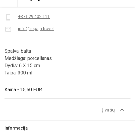
Kontaktai
smartphone
+371 29 402 111
mail_outline
info@liepaja.travel
Spalva: balta
Medžiaga: porcelianas
Dydis: 6 X 15 cm
Talpa: 300 ml
Kaina - 15,50 EUR
expand_less
Į viršų
Informacija