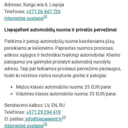
Adresas: Kungu iela 6, Liepoja
Telefonas:
+371 26 447 726
open_in_new
Internetinė svetainė
LiepajaRent automobilių nuoma ir privatūs pervežimai
Patikima ir patogi automobilių nuoma kasdieniams jūsų
poreikiams ar kelionėms. Paprastas nuomos procesas,
aiškios sąlygos ir techniškai tvarkingi automobiliai. Kliento
patogumui yra galimybė pristatyti automobilį nurodytu
adresu. Taip pat teikiamos privataus pervežimo paslaugos,
todėl iki norimos vietos nuvyksite greitai ir patogiai.
Mažos klasės automobilio nuoma: 25 EUR/parai
Vidutinės klasės automobilio nuoma: 35 EUR/parai.
Bendravimo kalbos: LV, EN, RU.
Telefonas:
+371 29 294 419
open_in_new
El. paštas:
info@liepajarent.lv
open_in_new
Internetinė svetainė