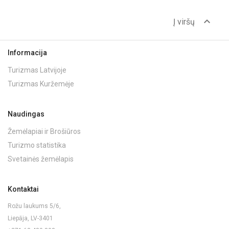
expand_less
Į viršų
Informacija
Turizmas Latvijoje
Turizmas Kuržemėje
Naudingas
Žemėlapiai ir Brošiūros
Turizmo statistika
Svetainės žemėlapis
Kontaktai
Rožu laukums 5/6,
Liepāja, LV-3401