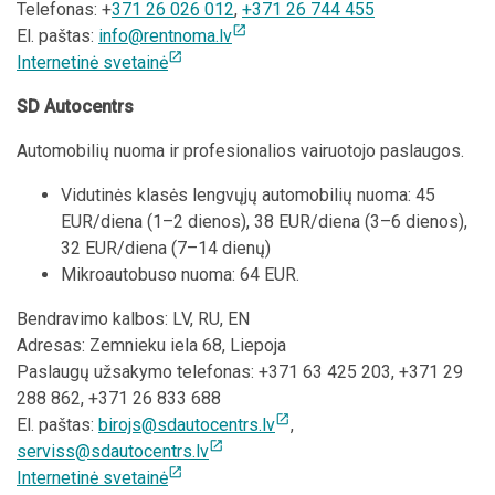
Telefonas: +
371 26 026 012
,
+371 26 744 455
open_in_new
El. paštas:
info@rentnoma.lv
open_in_new
Internetinė svetainė
SD Autocentrs
Automobilių nuoma ir profesionalios vairuotojo paslaugos.
Vidutinės klasės lengvųjų automobilių nuoma: 45
EUR/diena (1–2 dienos), 38 EUR/diena (3–6 dienos),
32 EUR/diena (7–14 dienų)
Mikroautobuso nuoma: 64 EUR.
Bendravimo kalbos: LV, RU, EN
Adresas: Zemnieku iela 68, Liepoja
Paslaugų užsakymo telefonas: +371 63 425 203, +371 29
288 862, +371 26 833 688
open_in_new
El. paštas:
birojs@sdautocentrs.lv
,
open_in_new
serviss@sdautocentrs.lv
open_in_new
Internetinė svetainė