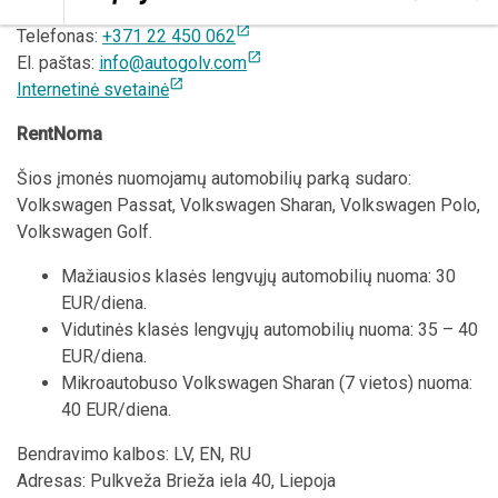
Adresas: Strazdu iela 3, Liepāja
open_in_new
Telefonas:
+371 22 450 062
open_in_new
El. paštas:
info@autogolv.com
open_in_new
Internetinė svetainė
RentNoma
Šios įmonės nuomojamų automobilių parką sudaro:
Volkswagen Passat, Volkswagen Sharan, Volkswagen Polo,
Volkswagen Golf.
Mažiausios klasės lengvųjų automobilių nuoma: 30
EUR/diena.
Vidutinės klasės lengvųjų automobilių nuoma: 35 – 40
EUR/diena.
Mikroautobuso Volkswagen Sharan (7 vietos) nuoma:
40 EUR/diena.
Bendravimo kalbos: LV, EN, RU
Adresas: Pulkveža Brieža iela 40, Liepoja