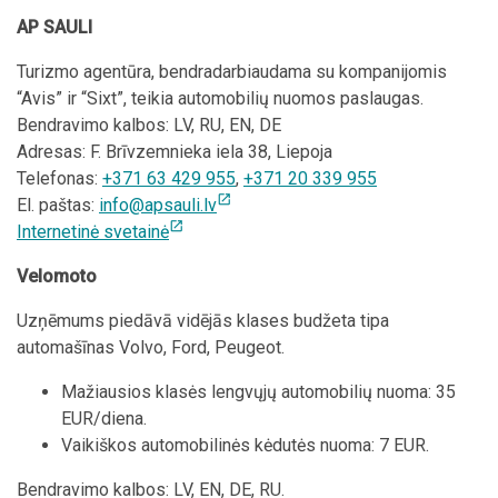
AP SAULI
Turizmo agentūra, bendradarbiaudama su kompanijomis
“Avis” ir “Sixt”, teikia automobilių nuomos paslaugas.
Bendravimo kalbos: LV, RU, EN, DE
Adresas: F. Brīvzemnieka iela 38, Liepoja
Telefonas:
+371 63 429 955
,
+371 20 339 955
open_in_new
El. paštas:
info@apsauli.lv
open_in_new
Internetinė svetainė
Velomoto
Uzņēmums piedāvā vidējās klases budžeta tipa
automašīnas Volvo, Ford, Peugeot.
Mažiausios klasės lengvųjų automobilių nuoma: 35
EUR/diena.
Vaikiškos automobilinės kėdutės nuoma: 7 EUR.
Bendravimo kalbos: LV, EN, DE, RU.