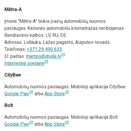
Mētra-A
Įmonė “Mētra-A” teikia įvairių automobilių nuomos
paslaugas. Kelionės automobiliu kilometražas neribojamas.
Bendravimo kalbos: LV, RU, DE.
Adresas: Lidlauks, Lažas pagasts, Aizputes novads
Telefonas:
+371 29 490 633
open_in_new
El. paštas:
martins@drulle.lv
open_in_new
Internetinė svetainė
CityBee
Automobilių nuomos paslaugas. Mobilioji aplikacija CityBee:
open_in_new
open_in_new
Google Play
arba
App Store
.
Bolt
Automobilių nuomos paslaugas. Mobilioji aplikacija Bolt:
open_in_new
open_in_new
Google Play
arba
App Store
.