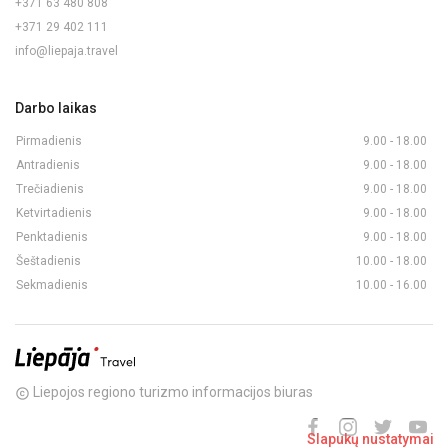
+371 63 480 808
+371 29 402 111
info@liepaja.travel
Darbo laikas
Pirmadienis
9.00 - 18.00
Antradienis
9.00 - 18.00
Trečiadienis
9.00 - 18.00
Ketvirtadienis
9.00 - 18.00
Penktadienis
9.00 - 18.00
Šeštadienis
10.00 - 18.00
Sekmadienis
10.00 - 16.00
Liepojos regiono turizmo informacijos biuras
copyright
Slapukų nustatymai