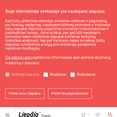
Šioje internetinėje svetainėje yra naudojami slapukai.
Kad būtų užtikrintas sklandus svetainės veikimas ir pagrindinių
Automobilių nuoma
jos funkcijų vykdymas, naudojami būtinieji pirmosios ir trečiosios
šalių slapukai. Kad būtų pagerintas svetainės funkcionalumas ir
patobulintas turinys, Jums sutikus, joje gali būti naudojami
pirmosios šalies statistiniai slapukai svetainės lankytojų
AutoGoLV
statistikai analizuoti, taip pat trečiosios šalies socialinių tinklų
slapukai, suteikiantys prieigą prie svetainėje patalpintos
Įmonė siūlo išsinuomoti komfortiškus automobilius: Audi
vaizdinės medžiagos.
A4, Volkswagen Passat ir Audi A3. Yra galimybė pristatyti
Čia galima rasti
papildomos informacijos apie asmens duomenų
automobilį į Jūsų pasirinktą vietą.
tvarkymą ir slapukus.
Vidutinės klasės automobiliai: 39 €/diena (1–2
Būtinieji slapukai
Analitiniai
Rinkodaros
dienoms), 34 €/diena (3–6 dienoms), 31 €/diena (7–
14 dienų), 29 €/diena (15+ dienų)
Vidutinės-Plus klasės automobiliai: 40 €/diena (1–2
Priimti visus slapukus
Priimti tik pažymėtuosius
dienoms), 35 €/diena (3–6 dienoms), 32 €/diena (7–
14 dienų), 29 €/diena (15+ dienų)
Bendravimo kalbos: LV, EN, RU
arrow_drop_down
favorite
search
menu
LT