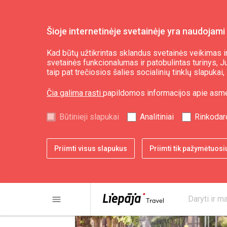
Šioje internetinėje svetainėje yra naudojami 
Daryti ir matyti
Ekskursijos
Kad būtų užtikrintas sklandus svetainės veikimas ir
svetainės funkcionalumas ir patobulintas turinys, Jum
taip pat trečiosios šalies socialinių tinklų slapuka
Liepojos tramvaju
Čia galima rasti
papildomos informacijos apie asm
Būtinieji slapukai
Analitiniai
Rinkodar
Priimti visus slapukus
Priimti tik pažymėtuosi
menu
Daryti ir ma