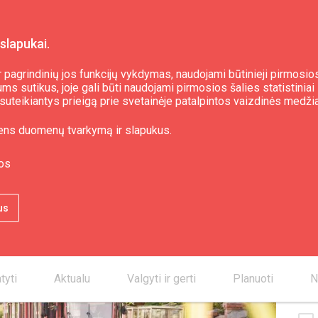
slapukai.
 pagrindinių jos funkcijų vykdymas, naudojami būtinieji pirmosios
s sutikus, joje gali būti naudojami pirmosios šalies statistiniai 
i, suteikiantys prieigą prie svetainėje patalpintos vaizdinės medži
s
ens duomenų tvarkymą ir slapukus.
os
Kon
us
smartphone
smartphone
desktop_mac
tyti
Aktualu
Valgyti ir gerti
Planuoti
N