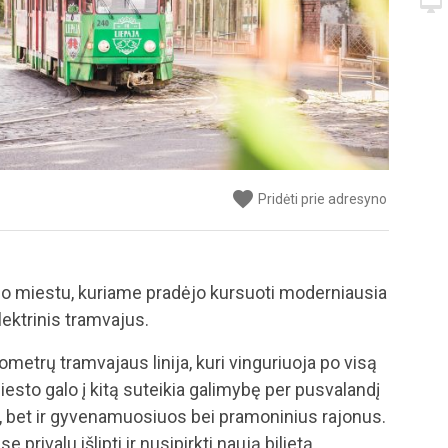
desktop_mac
favorite
Pridėti prie adresyno
jo miestu, kuriame pradėjo kursuoti moderniausia
lektrinis tramvajus.
ometrų tramvajaus linija, kuri vinguriuoja po visą
esto galo į kitą suteikia galimybę per pusvalandį
į, bet ir gyvenamuosiuos bei pramoninius rajonus.
 privalu išlipti ir nusipirkti naują bilietą.