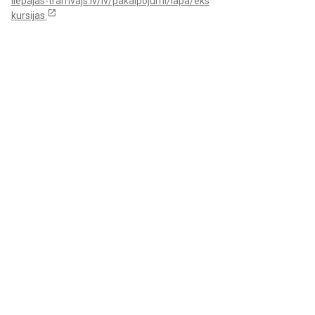
liepajas-tramvajs.lv/lv/pakalpojumi/lapa/eks
open_in_new
kursijas