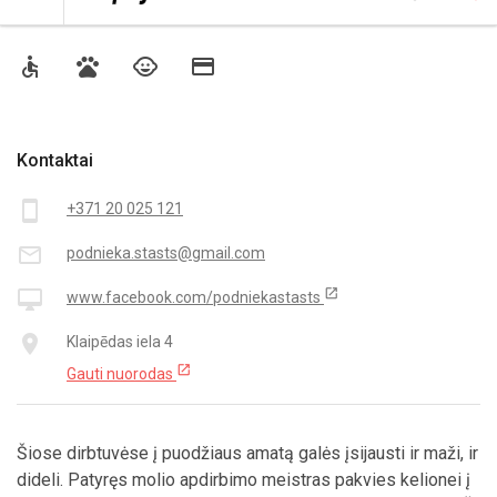
Prieinamumas
accessible
pets
child_care
credit_card
Kontaktai
smartphone
+371 20 025 121
mail_outline
podnieka.stasts@gmail.com
open_in_new
desktop_mac
www.facebook.com/podniekastasts
place
Klaipēdas iela 4
open_in_new
Gauti nuorodas
Šiose dirbtuvėse į puodžiaus amatą galės įsijausti ir maži, ir
dideli. Patyręs molio apdirbimo meistras pakvies kelionei į