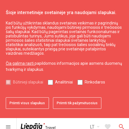
Šioje internetinėje svetainėje yra naudojami slapukai.
Kad būtų užtikrintas sklandus svetainės veikimas ir pagrindinių
Daryti ir matyti
Kultūra, menas, mokslas
jos funkcijų vykdymas, naudojami būtinieji pirmosios ir trečiosios
šalių slapukai. Kad būtų pagerintas svetainės funkcionalumas ir
Molio dirbtuvės "Puodžiaus pasakojimas"
patobulintas turinys, Jums sutikus, joje gali būti naudojami
pirmosios šalies statistiniai slapukai svetainės lankytojų
statistikai analizuoti, taip pat trečiosios šalies socialinių tinklų
slapukai, suteikiantys prieigą prie svetainėje patalpintos
vaizdinės medžiagos.
Čia galima rasti
papildomos informacijos apie asmens duomenų
tvarkymą ir slapukus.
chevron_left
chevron_right
Būtinieji slapukai
Analitiniai
Rinkodaros
Priimti visus slapukus
Priimti tik pažymėtuosius
favorite
favorite
1 iš 2
2 iš 2
Pridėti prie adresyno
Pridėti prie adresyno
arrow_drop_down
favorite
search
menu
LT