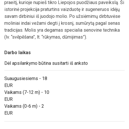
praeitį, kurioje nupieš tikro Liepojos puodžiaus paveikslą. Ši
istorinė projekcija praturtins vaizduotę ir sugeneruos idėjų
savam dirbiniui iš juodojo molio. Po užsiėmimų dirbtuvėse
moliniai indai vežami degti į krosnį, sumūrytą pagal senas
tradicijas. Molis yra degamas specialia senovine technika
(lv. “svēpēšana”, lt. “rūkymas, dūmijimas”).
Darbo laikas
Dėl apsilankymo būtina susitarti iš anksto
Suaugusiesiems - 18
EUR
Vaikams (7-12 m) - 10
EUR
Vaikams (0-6 m) - 2
EUR