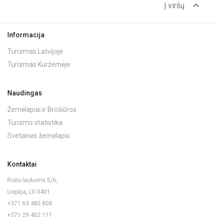
expand_less
Į viršų
Informacija
Turizmas Latvijoje
Turizmas Kuržemėje
Naudingas
Žemėlapiai ir Brošiūros
Turizmo statistika
Svetainės žemėlapis
Kontaktai
Rožu laukums 5/6,
Liepāja, LV-3401
+371 63 480 808
+371 29 402 111