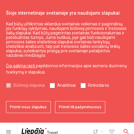
Šioje internetinėje svetainėje yra naudojami slapukai.
Kad būtų užtikrintas sklandus svetainės veikimas ir pagrindinių
Daryti ir matyti
Aktyvus poilsis
jos funkcijų vykdymas, naudojami būtinieji pirmosios ir trečiosios
šalių slapukai. Kad būtų pagerintas svetainės funkcionalumas ir
Orientavimosi poligonas Beberliniuose
patobulintas turinys, Jums sutikus, joje gali būti naudojami
pirmosios šalies statistiniai slapukai svetainės lankytojų
statistikai analizuoti, taip pat trečiosios šalies socialinių tinklų
slapukai, suteikiantys prieigą prie svetainėje patalpintos
vaizdinės medžiagos.
Čia galima rasti
papildomos informacijos apie asmens duomenų
tvarkymą ir slapukus.
Būtinieji slapukai
Analitiniai
Rinkodaros
Priimti visus slapukus
Priimti tik pažymėtuosius
favorite
Pridėti prie adresyno
arrow_drop_down
favorite
search
menu
LT