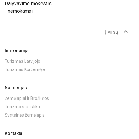
Dalyvavimo mokestis
- nemokamai
expand_less
Į viršų
Informacija
Turizmas Latvijoje
Turizmas Kuržemėje
Naudingas
Žemėlapiai ir Brošiūros
Turizmo statistika
Svetainės žemėlapis
Kontaktai