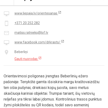
Kontaktai
open_in_new
desktop_mac
www.liepaja.lv/orientesanas
smartphone
+371 20 252 282
mail_outline
matiss.ratnieks@lof.lv
open_in_new
desktop_mac
www.facebook.com/drkrasts/
place
Beberliņi
open_in_new
Gauti nuorodas
Orientavimosi poligonas įrengtas Beberlinių ežero
pašonėje. Tenykštė gamta išsiskiria margu kraštovaizdžiu:
ten ošia pušynai, driekiasi kopų juosta, savo metus
skaičiuoja kariniai objektai. Trumpai tariant, šių vietovių
reljefas yra tikrai labai įdomus. Kontrolinius trasos punktus
žymi plokštelės su QR kodais, todėl savo asmeninį