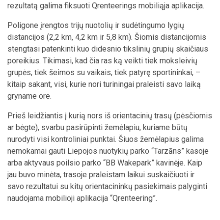
rezultatą galima fiksuoti Qrenteerings mobiliąja aplikacija.
Poligone įrengtos trijų nuotolių ir sudėtingumo lygių
distancijos (2,2 km, 4,2 km ir 5,8 km). Šiomis distancijomis
stengtasi patenkinti kuo didesnio tikslinių grupių skaičiaus
poreikius. Tikimasi, kad čia ras ką veikti tiek moksleivių
grupės, tiek šeimos su vaikais, tiek patyrę sportininkai, –
kitaip sakant, visi, kurie nori turiningai praleisti savo laiką
gryname ore.
Prieš leidžiantis į kurią nors iš orientacinių trasų (pėsčiomis
ar bėgte), svarbu pasirūpinti žemėlapiu, kuriame būtų
nurodyti visi kontroliniai punktai. Šiuos žemėlapius galima
nemokamai gauti Liepojos nuotykių parko “Tarzāns” kasoje
arba aktyvaus poilsio parko “BB Wakepark” kavinėje. Kaip
jau buvo minėta, trasoje praleistam laikui suskaičiuoti ir
savo rezultatui su kitų orientacininkų pasiekimais palyginti
naudojama mobilioji aplikacija “Qrenteering”.