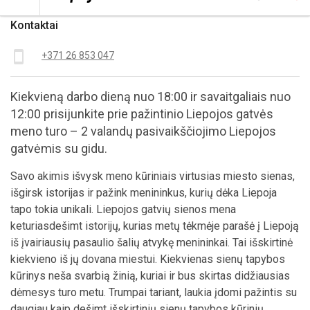
Kontaktai
smartphone
+371 26 853 047
Kiekvieną darbo dieną nuo 18:00 ir savaitgaliais nuo
12:00 prisijunkite prie pažintinio Liepojos gatvės
meno turo – 2 valandų pasivaikščiojimo Liepojos
gatvėmis su gidu.
Savo akimis išvysk meno kūriniais virtusias miesto sienas,
išgirsk istorijas ir pažink menininkus, kurių dėka Liepoja
tapo tokia unikali. Liepojos gatvių sienos mena
keturiasdešimt istorijų, kurias metų tėkmėje parašė į Liepoją
iš įvairiausių pasaulio šalių atvykę menininkai. Tai išskirtinė
kiekvieno iš jų dovana miestui. Kiekvienas sienų tapybos
kūrinys neša svarbią žinią, kuriai ir bus skirtas didžiausias
dėmesys turo metu. Trumpai tariant, laukia įdomi pažintis su
daugiau kaip dešimt išskirtinių sienų tapybos kūrinių.