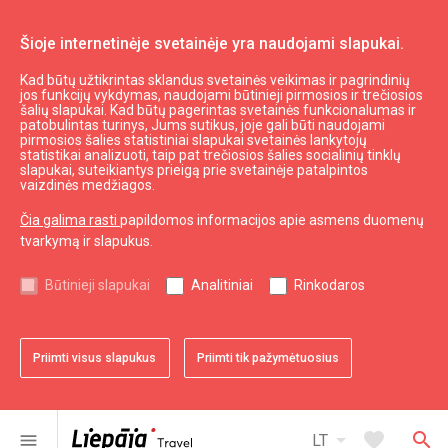
Šioje internetinėje svetainėje yra naudojami slapukai.
Kad būtų užtikrintas sklandus svetainės veikimas ir pagrindinių
Daryti ir matyti
Ekskursijos
jos funkcijų vykdymas, naudojami būtinieji pirmosios ir trečiosios
šalių slapukai. Kad būtų pagerintas svetainės funkcionalumas ir
Pažinkite Liepojos gatvės meną – specialus
patobulintas turinys, Jums sutikus, joje gali būti naudojami
turas su gidu
pirmosios šalies statistiniai slapukai svetainės lankytojų
statistikai analizuoti, taip pat trečiosios šalies socialinių tinklų
slapukai, suteikiantys prieigą prie svetainėje patalpintos
vaizdinės medžiagos.
Čia galima rasti
papildomos informacijos apie asmens duomenų
tvarkymą ir slapukus.
chevron_left
chevron_right
Būtinieji slapukai
Analitiniai
Rinkodaros
Priimti visus slapukus
Priimti tik pažymėtuosius
favorite
favorite
favorite
favorite
favorite
1 iš 5
2 iš 5
3 iš 5
4 iš 5
5 iš 5
Pridėti prie adresyno
Pridėti prie adresyno
Pridėti prie adresyno
Pridėti prie adresyno
Pridėti prie adresyno
arrow_drop_down
favorite
search
menu
LT