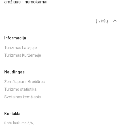
amžiaus - nemokamai
expand_less
Į viršų
Informacija
Turizmas Latvijoje
Turizmas Kuržemėje
Naudingas
Žemėlapiai ir Brošiūros
Turizmo statistika
Svetainės žemėlapis
Kontaktai
Rožu laukums 5/6,