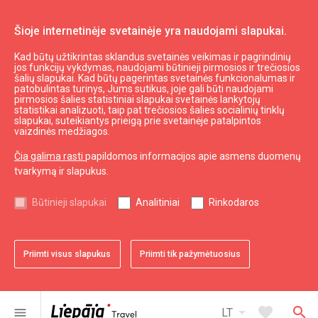
Šioje internetinėje svetainėje yra naudojami slapukai.
Kad būtų užtikrintas sklandus svetainės veikimas ir pagrindinių
Daryti ir matyti
Aktyvus poilsis
jos funkcijų vykdymas, naudojami būtinieji pirmosios ir trečiosios
šalių slapukai. Kad būtų pagerintas svetainės funkcionalumas ir
Lazerių arena "Wind Poligon Liepāja"
patobulintas turinys, Jums sutikus, joje gali būti naudojami
pirmosios šalies statistiniai slapukai svetainės lankytojų
statistikai analizuoti, taip pat trečiosios šalies socialinių tinklų
slapukai, suteikiantys prieigą prie svetainėje patalpintos
vaizdinės medžiagos.
Čia galima rasti
papildomos informacijos apie asmens duomenų
tvarkymą ir slapukus.
chevron_left
chevron_right
Būtinieji slapukai
Analitiniai
Rinkodaros
Priimti visus slapukus
Priimti tik pažymėtuosius
favorite
favorite
favorite
favorite
favorite
1 iš 5
2 iš 5
3 iš 5
4 iš 5
5 iš 5
Pridėti prie adresyno
Pridėti prie adresyno
Pridėti prie adresyno
Pridėti prie adresyno
Pridėti prie adresyno
arrow_drop_down
favorite
search
menu
LT