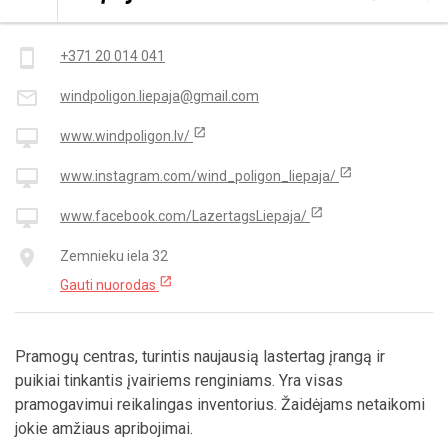
Kontaktai
smartphone
+371 20 014 041
mail_outline
windpoligon.liepaja@gmail.com
open_in_new
desktop_mac
www.windpoligon.lv/
open_in_new
desktop_mac
www.instagram.com/wind_poligon_liepaja/
open_in_new
desktop_mac
www.facebook.com/LazertagsLiepaja/
place
Zemnieku iela 32
open_in_new
Gauti nuorodas
Pramogų centras, turintis naujausią lastertag įrangą ir
puikiai tinkantis įvairiems renginiams. Yra visas
pramogavimui reikalingas inventorius. Žaidėjams netaikomi
jokie amžiaus apribojimai.