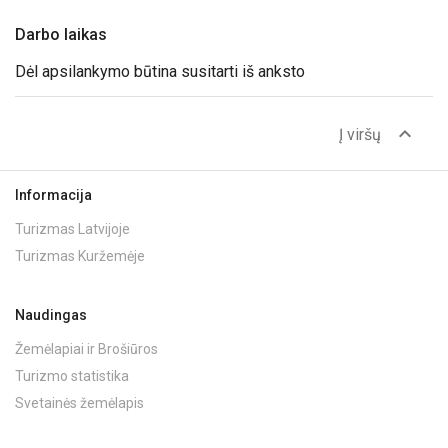
Darbo laikas
Dėl apsilankymo būtina susitarti iš anksto
expand_less
Į viršų
Informacija
Turizmas Latvijoje
Turizmas Kuržemėje
Naudingas
Žemėlapiai ir Brošiūros
Turizmo statistika
Svetainės žemėlapis