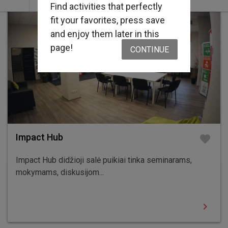
Find activities that perfectly
fit your favorites, press save
and enjoy them later in this
page!
CONTINUE
Impact Hub
favorite
Impact Hub didžioji salė puikiai tinka seminarams,
mokymams, diskusijom...
chevron_right