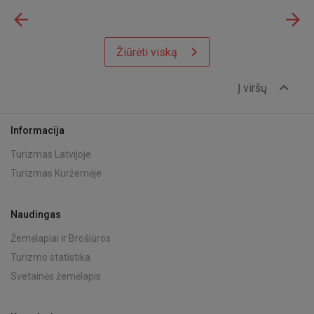
arrow_back
arrow_forward
chevron_right
Žiūrėti viską
expand_less
Į viršų
Informacija
Turizmas Latvijoje
Turizmas Kuržemėje
Naudingas
Žemėlapiai ir Brošiūros
Turizmo statistika
Svetainės žemėlapis