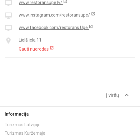
open_in_new
desktop_mac
www.restoransupe.lv/
open_in_new
desktop_mac
www.instagram.com/restoransupe/
open_in_new
desktop_mac
www.facebook.com/restorans.Upe
place
Lielā iela 11
open_in_new
Gauti nuorodas
expand_less
Į viršų
Informacija
Turizmas Latvijoje
Turizmas Kuržemėje