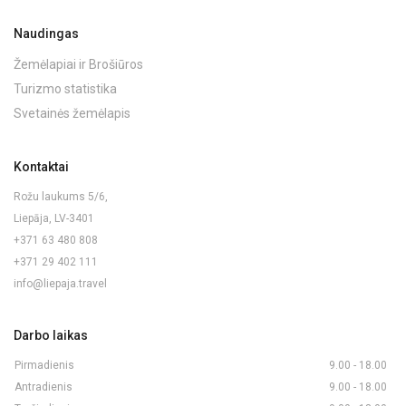
Naudingas
Žemėlapiai ir Brošiūros
Turizmo statistika
Svetainės žemėlapis
Kontaktai
Rožu laukums 5/6,
Liepāja, LV-3401
+371 63 480 808
+371 29 402 111
info@liepaja.travel
Darbo laikas
Pirmadienis
9.00 - 18.00
Antradienis
9.00 - 18.00