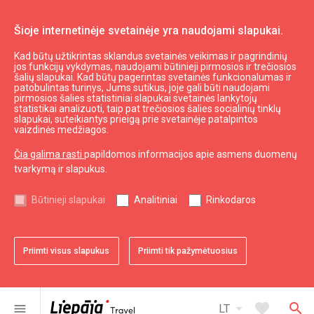
Šioje internetinėje svetainėje yra naudojami slapukai.
Kad būtų užtikrintas sklandus svetainės veikimas ir pagrindinių
Valgyti ir gerti
Kur pavalgyti
jos funkcijų vykdymas, naudojami būtinieji pirmosios ir trečiosios
šalių slapukai. Kad būtų pagerintas svetainės funkcionalumas ir
Restoranas "Upe"
patobulintas turinys, Jums sutikus, joje gali būti naudojami
pirmosios šalies statistiniai slapukai svetainės lankytojų
statistikai analizuoti, taip pat trečiosios šalies socialinių tinklų
slapukai, suteikiantys prieigą prie svetainėje patalpintos
vaizdinės medžiagos.
Čia galima rasti
papildomos informacijos apie asmens duomenų
tvarkymą ir slapukus.
chevron_left
chevron_right
Būtinieji slapukai
Analitiniai
Rinkodaros
Priimti visus slapukus
Priimti tik pažymėtuosius
favorite
favorite
favorite
favorite
favorite
favorite
favorite
favorite
favorite
favorite
1 iš 10
2 iš 10
3 iš 10
4 iš 10
5 iš 10
6 iš 10
7 iš 10
8 iš 10
9 iš 10
10 iš 10
Pridėti prie adresyno
Pridėti prie adresyno
Pridėti prie adresyno
Pridėti prie adresyno
Pridėti prie adresyno
Pridėti prie adresyno
Pridėti prie adresyno
Pridėti prie adresyno
Pridėti prie adresyno
Pridėti prie adresyno
arrow_drop_down
favorite
search
menu
LT