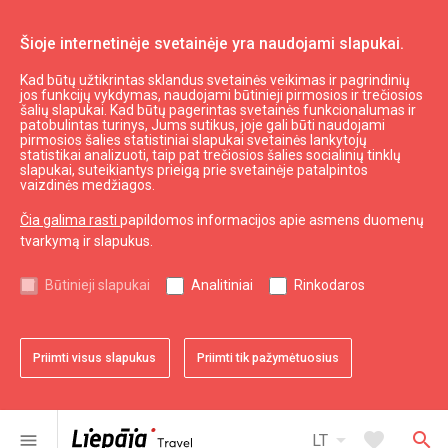
Šioje internetinėje svetainėje yra naudojami slapukai.
Kad būtų užtikrintas sklandus svetainės veikimas ir pagrindinių
Valgyti ir gerti
Patalpos šventėms
jos funkcijų vykdymas, naudojami būtinieji pirmosios ir trečiosios
šalių slapukai. Kad būtų pagerintas svetainės funkcionalumas ir
Sporto ir pramogų centras "Drift Arena"
patobulintas turinys, Jums sutikus, joje gali būti naudojami
pirmosios šalies statistiniai slapukai svetainės lankytojų
statistikai analizuoti, taip pat trečiosios šalies socialinių tinklų
slapukai, suteikiantys prieigą prie svetainėje patalpintos
vaizdinės medžiagos.
Čia galima rasti
papildomos informacijos apie asmens duomenų
tvarkymą ir slapukus.
chevron_left
chevron_right
Būtinieji slapukai
Analitiniai
Rinkodaros
Priimti visus slapukus
Priimti tik pažymėtuosius
favorite
favorite
favorite
favorite
favorite
favorite
1 iš 6
2 iš 6
3 iš 6
4 iš 6
5 iš 6
6 iš 6
Pridėti prie adresyno
Pridėti prie adresyno
Pridėti prie adresyno
Pridėti prie adresyno
Pridėti prie adresyno
Pridėti prie adresyno
arrow_drop_down
favorite
search
menu
LT