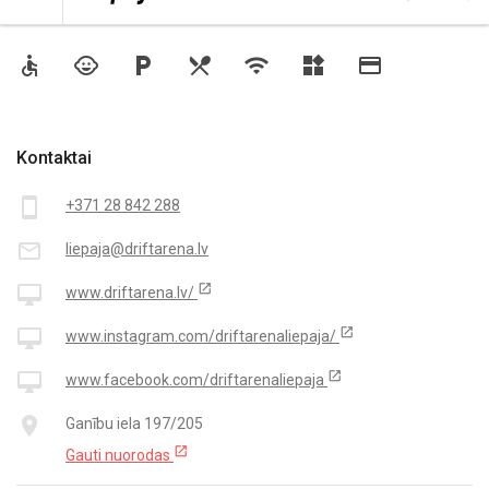
Prieinamumas
accessible
child_care
local_parking
restaurant_menu
wifi
widgets
credit_card
Kontaktai
smartphone
+371 28 842 288
mail_outline
liepaja@driftarena.lv
open_in_new
desktop_mac
www.driftarena.lv/
open_in_new
desktop_mac
www.instagram.com/driftarenaliepaja/
open_in_new
desktop_mac
www.facebook.com/driftarenaliepaja
place
Ganību iela 197/205
open_in_new
Gauti nuorodas