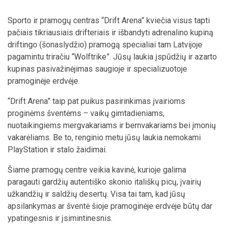
Sporto ir pramogų centras “Drift Arena” kviečia visus tapti
pačiais tikriausiais drifteriais ir išbandyti adrenalino kupiną
driftingo (šonaslydžio) pramogą specialiai tam Latvijoje
pagamintu triračiu “Wolftrike”. Jūsų laukia įspūdžių ir azarto
kupinas pasivažinėjimas saugioje ir specializuotoje
pramoginėje erdvėje.
“Drift Arena” taip pat puikus pasirinkimas įvairioms
proginėms šventėms – vaikų gimtadieniams,
nuotaikingiems mergvakariams ir bernvakariams bei įmonių
vakarėliams. Be to, renginio metu jūsų laukia nemokami
PlayStation ir stalo žaidimai.
Šiame pramogų centre veikia kavinė, kurioje galima
paragauti gardžių autentiško skonio itališkų picų, įvairių
užkandžių ir saldžių desertų. Visa tai tam, kad jūsų
apsilankymas ar šventė šioje pramoginėje erdvėje būtų dar
ypatingesnis ir įsimintinesnis.