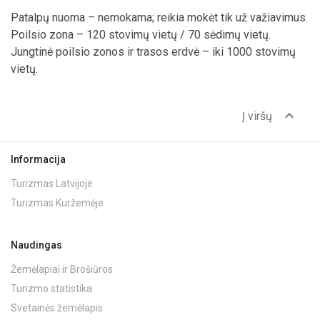
Patalpų nuoma – nemokama; reikia mokėt tik už važiavimus.
Poilsio zona – 120 stovimų vietų / 70 sėdimų vietų.
Jungtinė poilsio zonos ir trasos erdvė – iki 1000 stovimų
vietų.
expand_less
Į viršų
Informacija
Turizmas Latvijoje
Turizmas Kuržemėje
Naudingas
Žemėlapiai ir Brošiūros
Turizmo statistika
Svetainės žemėlapis