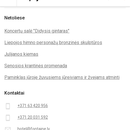
Netoliese
Koncertų salė "Didysis gintaras"
Liepojos himno personažų bronzinės skulptūros
Julijanos kiemas
Senosios krantinės promenada
Paminklas jūroje žuvusiems jūreiviams ir žvejams atminti
Kontaktai
smartphone
+371 63 420 956
smartphone
+371 20 031 592
mail_outline
hotel@fontaine.lv