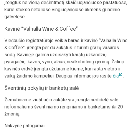
įrengtus ne vieną dešimtmetį skaičiuojančiuose pastatuose,
kurie stūkso netoliose vingiuojančiose akmens grindinio
gatvelėse.
Kavinė “Valhalla Wine & Coffee”
Viešbučio registratūroje veikia baras ir kavinė “Valhalla Wine
& Coffee”, įrengta per du aukštus ir turinti gražų vasaros
sodą. Kavinėje galima užsisakyti karštų užkandžių,
pyragaičių, kavos, vyno, alaus, nealkoholinių gėrimų. Žalioji
kavinės erdvė įrengta uždarame kieme, kur rasta vietos ir
open_in_new
vaikų žaidimo kampeliui. Daugiau informacijos rasite
čia
.
Šventinių pokylių ir banketų salė
Žemutiniame viešbučio aukšte yra įrengta nedidelė salė
neformaliems šventiniams renginiams ir banketams iki 20
žmonių.
Nakvynė patogumai