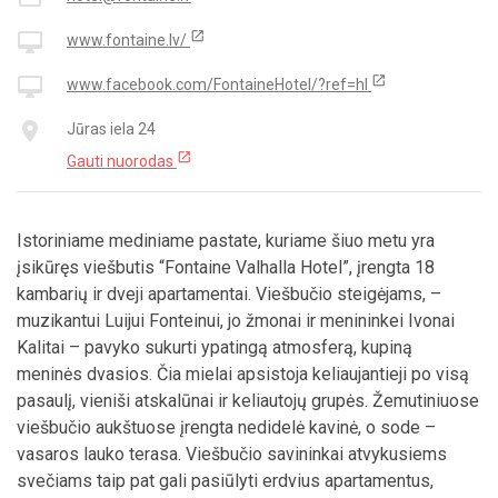
open_in_new
desktop_mac
www.fontaine.lv/
open_in_new
desktop_mac
www.facebook.com/FontaineHotel/?ref=hl
place
Jūras iela 24
open_in_new
Gauti nuorodas
Istoriniame mediniame pastate, kuriame šiuo metu yra
įsikūręs viešbutis “Fontaine Valhalla Hotel”, įrengta 18
kambarių ir dveji apartamentai. Viešbučio steigėjams, –
muzikantui Luijui Fonteinui, jo žmonai ir menininkei Ivonai
Kalitai – pavyko sukurti ypatingą atmosferą, kupiną
meninės dvasios. Čia mielai apsistoja keliaujantieji po visą
pasaulį, vieniši atskalūnai ir keliautojų grupės. Žemutiniuose
viešbučio aukštuose įrengta nedidelė kavinė, o sode –
vasaros lauko terasa. Viešbučio savininkai atvykusiems
svečiams taip pat gali pasiūlyti erdvius apartamentus,