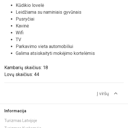
Kūdikio lovelė
Leidžiama su naminiais gyvūnais
Pusryčiai
Kavinė
Wifi
TV
Parkavimo vieta automobiliui
Galima atsiskaityti mokėjimo kortelėmis
Kambarių skaičius: 18
Lovų skaičius: 44
expand_less
Į viršų
Informacija
Turizmas Latvijoje