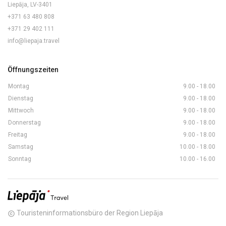
Liepāja, LV-3401
+371 63 480 808
+371 29 402 111
info@liepaja.travel
Öffnungszeiten
Montag
9.00 - 18.00
Dienstag
9.00 - 18.00
Mittwoch
9.00 - 18.00
Donnerstag
9.00 - 18.00
Freitag
9.00 - 18.00
Samstag
10.00 - 18.00
Sonntag
10.00 - 16.00
Touristeninformationsbüro der Region Liepāja
copyright