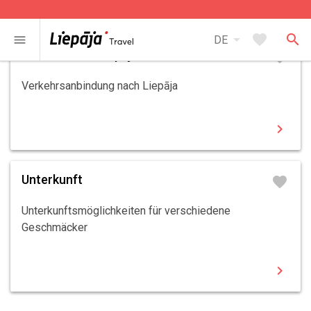
chevron_right
arrow_drop_down
favorite
search
menu
DE
Anreise nach Liepāja
favorite
Verkehrsanbindung nach Liepāja
chevron_right
Unterkunft
favorite
Unterkunftsmöglichkeiten für verschiedene
Geschmäcker
chevron_right