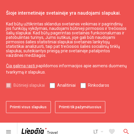
Šioje internetinėje svetainėje yra naudojami slapukai.
Kad būtų užtikrintas sklandus svetainės veikimas ir pagrindinių
Apotheka
jos funkcijų vykdymas, naudojami būtinieji pirmosios ir trečiosios
šalių slapukai. Kad būtų pagerintas svetainės funkcionalumas ir
patobulintas turinys, Jums sutikus, joje gali būti naudojami
pirmosios šalies statistiniai slapukai svetainės lankytojų
expand_less
Į viršų
statistikai analizuoti, taip pat trečiosios šalies socialinių tinklų
slapukai, suteikiantys prieigą prie svetainėje patalpintos
vaizdinės medžiagos.
Informacija
Čia galima rasti
papildomos informacijos apie asmens duomenų
tvarkymą ir slapukus.
Turizmas Latvijoje
Turizmas Kuržemėje
Būtinieji slapukai
Analitiniai
Rinkodaros
Naudingas
Priimti visus slapukus
Priimti tik pažymėtuosius
Žemėlapiai ir Brošiūros
Turizmo statistika
Svetainės žemėlapis
arrow_drop_down
favorite
search
menu
LT