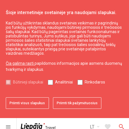
Šioje internetinėje svetainėje yra naudojami slapukai.
Kad būtų užtikrintas sklandus svetainės veikimas ir pagrindinių
Autobusų stotis
jos funkcijų vykdymas, naudojami būtinieji pirmosios ir trečiosios
šalių slapukai. Kad būtų pagerintas svetainės funkcionalumas ir
patobulintas turinys, Jums sutikus, joje gali būti naudojami
pirmosios šalies statistiniai slapukai svetainės lankytojų
expand_less
Į viršų
statistikai analizuoti, taip pat trečiosios šalies socialinių tinklų
slapukai, suteikiantys prieigą prie svetainėje patalpintos
vaizdinės medžiagos.
Informacija
Čia galima rasti
papildomos informacijos apie asmens duomenų
tvarkymą ir slapukus.
Turizmas Latvijoje
Turizmas Kuržemėje
Būtinieji slapukai
Analitiniai
Rinkodaros
Naudingas
Priimti visus slapukus
Priimti tik pažymėtuosius
Žemėlapiai ir Brošiūros
Turizmo statistika
Svetainės žemėlapis
arrow_drop_down
favorite
search
menu
LT