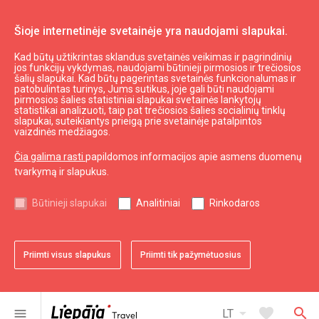
Šioje internetinėje svetainėje yra naudojami slapukai.
Kad būtų užtikrintas sklandus svetainės veikimas ir pagrindinių
Embūtės TIC
jos funkcijų vykdymas, naudojami būtinieji pirmosios ir trečiosios
šalių slapukai. Kad būtų pagerintas svetainės funkcionalumas ir
patobulintas turinys, Jums sutikus, joje gali būti naudojami
pirmosios šalies statistiniai slapukai svetainės lankytojų
expand_less
Į viršų
statistikai analizuoti, taip pat trečiosios šalies socialinių tinklų
slapukai, suteikiantys prieigą prie svetainėje patalpintos
vaizdinės medžiagos.
Informacija
Čia galima rasti
papildomos informacijos apie asmens duomenų
tvarkymą ir slapukus.
Turizmas Latvijoje
Turizmas Kuržemėje
Būtinieji slapukai
Analitiniai
Rinkodaros
Naudingas
Priimti visus slapukus
Priimti tik pažymėtuosius
Žemėlapiai ir Brošiūros
Turizmo statistika
Svetainės žemėlapis
arrow_drop_down
favorite
search
menu
LT