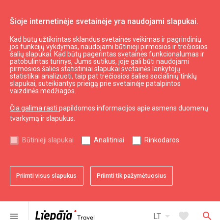
Šioje internetinėje svetainėje yra naudojami slapukai.
Kad būtų užtikrintas sklandus svetainės veikimas ir pagrindinių
Gruobinios nuovado TIP
jos funkcijų vykdymas, naudojami būtinieji pirmosios ir trečiosios
šalių slapukai. Kad būtų pagerintas svetainės funkcionalumas ir
patobulintas turinys, Jums sutikus, joje gali būti naudojami
pirmosios šalies statistiniai slapukai svetainės lankytojų
expand_less
Į viršų
statistikai analizuoti, taip pat trečiosios šalies socialinių tinklų
slapukai, suteikiantys prieigą prie svetainėje patalpintos
vaizdinės medžiagos.
Informacija
Čia galima rasti
papildomos informacijos apie asmens duomenų
tvarkymą ir slapukus.
Turizmas Latvijoje
Turizmas Kuržemėje
Būtinieji slapukai
Analitiniai
Rinkodaros
Naudingas
Priimti visus slapukus
Priimti tik pažymėtuosius
Žemėlapiai ir Brošiūros
Turizmo statistika
Svetainės žemėlapis
arrow_drop_down
favorite
search
menu
LT