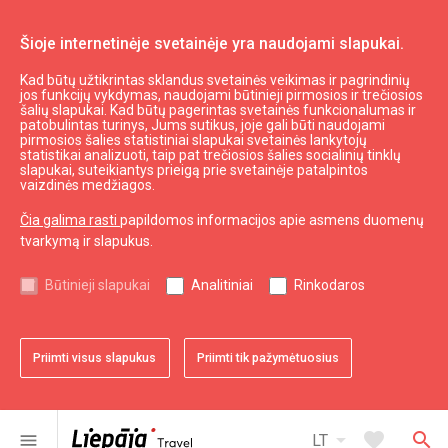
Šioje internetinėje svetainėje yra naudojami slapukai.
Kad būtų užtikrintas sklandus svetainės veikimas ir pagrindinių
LaTS
jos funkcijų vykdymas, naudojami būtinieji pirmosios ir trečiosios
šalių slapukai. Kad būtų pagerintas svetainės funkcionalumas ir
patobulintas turinys, Jums sutikus, joje gali būti naudojami
pirmosios šalies statistiniai slapukai svetainės lankytojų
expand_less
Į viršų
statistikai analizuoti, taip pat trečiosios šalies socialinių tinklų
slapukai, suteikiantys prieigą prie svetainėje patalpintos
vaizdinės medžiagos.
Informacija
Čia galima rasti
papildomos informacijos apie asmens duomenų
tvarkymą ir slapukus.
Turizmas Latvijoje
Turizmas Kuržemėje
Būtinieji slapukai
Analitiniai
Rinkodaros
Naudingas
Priimti visus slapukus
Priimti tik pažymėtuosius
Žemėlapiai ir Brošiūros
Turizmo statistika
Svetainės žemėlapis
arrow_drop_down
favorite
search
menu
LT