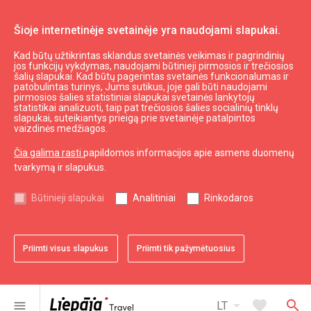
Šioje internetinėje svetainėje yra naudojami slapukai.
Kad būtų užtikrintas sklandus svetainės veikimas ir pagrindinių
Stovėjimo aikštelė
jos funkcijų vykdymas, naudojami būtinieji pirmosios ir trečiosios
šalių slapukai. Kad būtų pagerintas svetainės funkcionalumas ir
patobulintas turinys, Jums sutikus, joje gali būti naudojami
pirmosios šalies statistiniai slapukai svetainės lankytojų
expand_less
Į viršų
statistikai analizuoti, taip pat trečiosios šalies socialinių tinklų
slapukai, suteikiantys prieigą prie svetainėje patalpintos
vaizdinės medžiagos.
Informacija
Čia galima rasti
papildomos informacijos apie asmens duomenų
tvarkymą ir slapukus.
Turizmas Latvijoje
Turizmas Kuržemėje
Būtinieji slapukai
Analitiniai
Rinkodaros
Naudingas
Priimti visus slapukus
Priimti tik pažymėtuosius
Žemėlapiai ir Brošiūros
Turizmo statistika
Svetainės žemėlapis
arrow_drop_down
favorite
search
menu
LT