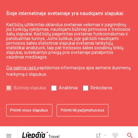
Šioje internetinėje svetainėje yra naudojami slapukai.
Kad būtų užtikrintas sklandus svetainės veikimas ir pagrindinių
Swedbank
jos funkcijų vykdymas, naudojami būtinieji pirmosios ir trečiosios
šalių slapukai. Kad būtų pagerintas svetainės funkcionalumas ir
patobulintas turinys, Jums sutikus, joje gali būti naudojami
pirmosios šalies statistiniai slapukai svetainės lankytojų
expand_less
Į viršų
statistikai analizuoti, taip pat trečiosios šalies socialinių tinklų
slapukai, suteikiantys prieigą prie svetainėje patalpintos
vaizdinės medžiagos.
Informacija
Čia galima rasti
papildomos informacijos apie asmens duomenų
tvarkymą ir slapukus.
Turizmas Latvijoje
Turizmas Kuržemėje
Būtinieji slapukai
Analitiniai
Rinkodaros
Naudingas
Priimti visus slapukus
Priimti tik pažymėtuosius
Žemėlapiai ir Brošiūros
Turizmo statistika
Svetainės žemėlapis
arrow_drop_down
favorite
search
menu
LT