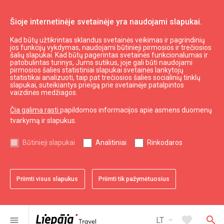
Šioje internetinėje svetainėje yra naudojami slapukai.
Kad būtų užtikrintas sklandus svetainės veikimas ir pagrindinių
Swedbank
jos funkcijų vykdymas, naudojami būtinieji pirmosios ir trečiosios
šalių slapukai. Kad būtų pagerintas svetainės funkcionalumas ir
patobulintas turinys, Jums sutikus, joje gali būti naudojami
pirmosios šalies statistiniai slapukai svetainės lankytojų
expand_less
Į viršų
statistikai analizuoti, taip pat trečiosios šalies socialinių tinklų
slapukai, suteikiantys prieigą prie svetainėje patalpintos
vaizdinės medžiagos.
Informacija
Čia galima rasti
papildomos informacijos apie asmens duomenų
tvarkymą ir slapukus.
Turizmas Latvijoje
Turizmas Kuržemėje
Būtinieji slapukai
Analitiniai
Rinkodaros
Naudingas
Priimti visus slapukus
Priimti tik pažymėtuosius
Žemėlapiai ir Brošiūros
Turizmo statistika
Svetainės žemėlapis
arrow_drop_down
favorite
search
menu
LT