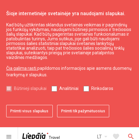
Šioje internetinėje svetainėje yra naudojami slapukai.
Kad būtų užtikrintas sklandus svetainės veikimas ir pagrindinių
Vainiuodės nuovado TIC
jos funkcijų vykdymas, naudojami būtinieji pirmosios ir trečiosios
šalių slapukai. Kad būtų pagerintas svetainės funkcionalumas ir
patobulintas turinys, Jums sutikus, joje gali būti naudojami
pirmosios šalies statistiniai slapukai svetainės lankytojų
expand_less
Į viršų
statistikai analizuoti, taip pat trečiosios šalies socialinių tinklų
slapukai, suteikiantys prieigą prie svetainėje patalpintos
vaizdinės medžiagos.
Informacija
Čia galima rasti
papildomos informacijos apie asmens duomenų
tvarkymą ir slapukus.
Turizmas Latvijoje
Turizmas Kuržemėje
Būtinieji slapukai
Analitiniai
Rinkodaros
Naudingas
Priimti visus slapukus
Priimti tik pažymėtuosius
Žemėlapiai ir Brošiūros
Turizmo statistika
Svetainės žemėlapis
arrow_drop_down
favorite
search
menu
LT