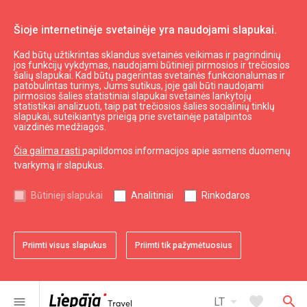
Šioje internetinėje svetainėje yra naudojami slapukai.
Kad būtų užtikrintas sklandus svetainės veikimas ir pagrindinių
Viršu aptieka
jos funkcijų vykdymas, naudojami būtinieji pirmosios ir trečiosios
šalių slapukai. Kad būtų pagerintas svetainės funkcionalumas ir
patobulintas turinys, Jums sutikus, joje gali būti naudojami
pirmosios šalies statistiniai slapukai svetainės lankytojų
expand_less
Į viršų
statistikai analizuoti, taip pat trečiosios šalies socialinių tinklų
slapukai, suteikiantys prieigą prie svetainėje patalpintos
vaizdinės medžiagos.
Informacija
Čia galima rasti
papildomos informacijos apie asmens duomenų
tvarkymą ir slapukus.
Turizmas Latvijoje
Turizmas Kuržemėje
Būtinieji slapukai
Analitiniai
Rinkodaros
Naudingas
Priimti visus slapukus
Priimti tik pažymėtuosius
Žemėlapiai ir Brošiūros
Turizmo statistika
Svetainės žemėlapis
arrow_drop_down
favorite
search
menu
LT