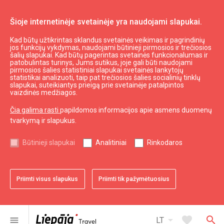
Šioje internetinėje svetainėje yra naudojami slapukai.
Kad būtų užtikrintas sklandus svetainės veikimas ir pagrindinių
WC
jos funkcijų vykdymas, naudojami būtinieji pirmosios ir trečiosios
šalių slapukai. Kad būtų pagerintas svetainės funkcionalumas ir
patobulintas turinys, Jums sutikus, joje gali būti naudojami
pirmosios šalies statistiniai slapukai svetainės lankytojų
expand_less
Į viršų
statistikai analizuoti, taip pat trečiosios šalies socialinių tinklų
slapukai, suteikiantys prieigą prie svetainėje patalpintos
vaizdinės medžiagos.
Informacija
Čia galima rasti
papildomos informacijos apie asmens duomenų
tvarkymą ir slapukus.
Turizmas Latvijoje
Turizmas Kuržemėje
Būtinieji slapukai
Analitiniai
Rinkodaros
Naudingas
Priimti visus slapukus
Priimti tik pažymėtuosius
Žemėlapiai ir Brošiūros
Turizmo statistika
Svetainės žemėlapis
arrow_drop_down
favorite
search
menu
LT