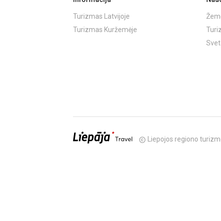
Turizmas Latvijoje
Žemė
Turizmas Kuržemėje
Turi
Svet
Liepojos regiono turizm
copyright