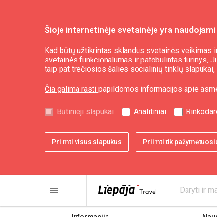
Šioje internetinėje svetainėje yra naudojami 
Kad būtų užtikrintas sklandus svetainės veikimas ir
svetainės funkcionalumas ir patobulintas turinys, Jum
WC
taip pat trečiosios šalies socialinių tinklų slapuka
Čia galima rasti
papildomos informacijos apie asm
Būtinieji slapukai
Analitiniai
Rinkodar
Priimti visus slapukus
Priimti tik pažymėtuosi
share
print
menu
Daryti ir ma
Informacija
Nau