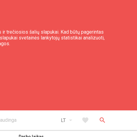
 ir trečiosios šalių slapukai. Kad būtų pagerintas
slapukai svetainės lankytojų statistikai analizuoti,
agos.
expand_less
Į viršų
arrow_drop_down
favorite
search
audinga
LT
Darbo laikas