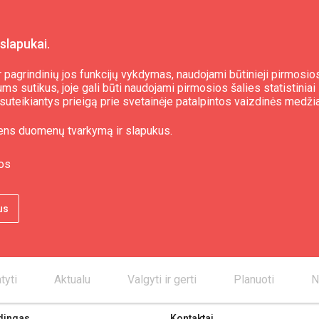
slapukai.
 pagrindinių jos funkcijų vykdymas, naudojami būtinieji pirmosios
s sutikus, joje gali būti naudojami pirmosios šalies statistiniai 
i, suteikiantys prieigą prie svetainėje patalpintos vaizdinės medži
ens duomenų tvarkymą ir slapukus.
os
us
tyti
Aktualu
Valgyti ir gerti
Planuoti
N
dingas
Kontaktai