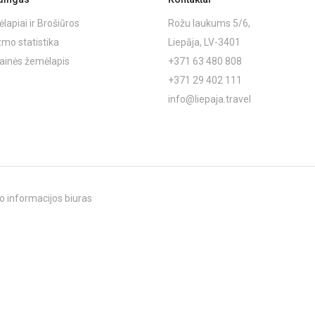
lapiai ir Brošiūros
Rožu laukums 5/6,
zmo statistika
Liepāja, LV-3401
ainės žemėlapis
+371 63 480 808
+371 29 402 111
info@liepaja.travel
o informacijos biuras