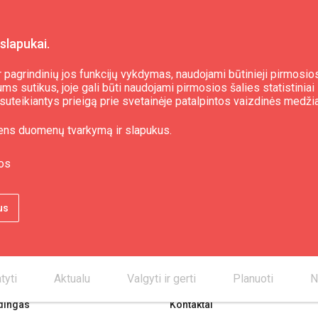
slapukai.
 pagrindinių jos funkcijų vykdymas, naudojami būtinieji pirmosios
s sutikus, joje gali būti naudojami pirmosios šalies statistiniai 
i, suteikiantys prieigą prie svetainėje patalpintos vaizdinės medži
ens duomenų tvarkymą ir slapukus.
os
us
tyti
Aktualu
Valgyti ir gerti
Planuoti
N
dingas
Kontaktai