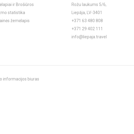
lapiai ir Brošiūros
Rožu laukums 5/6,
zmo statistika
Liepāja, LV-3401
ainės žemėlapis
+371 63 480 808
+371 29 402 111
info@liepaja.travel
o informacijos biuras