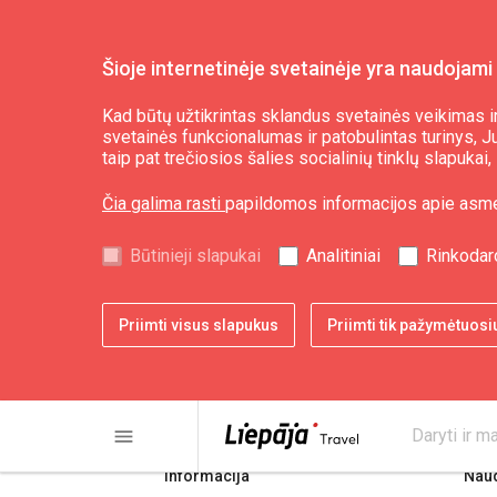
Šioje internetinėje svetainėje yra naudojami 
Aktualu
Naujienos
Kad būtų užtikrintas sklandus svetainės veikimas ir
svetainės funkcionalumas ir patobulintas turinys, Jum
taip pat trečiosios šalies socialinių tinklų slapuka
Čia galima rasti
papildomos informacijos apie asm
Būtinieji slapukai
Analitiniai
Rinkodar
Priimti visus slapukus
Priimti tik pažymėtuosi
share
print
menu
Daryti ir ma
Informacija
Nau