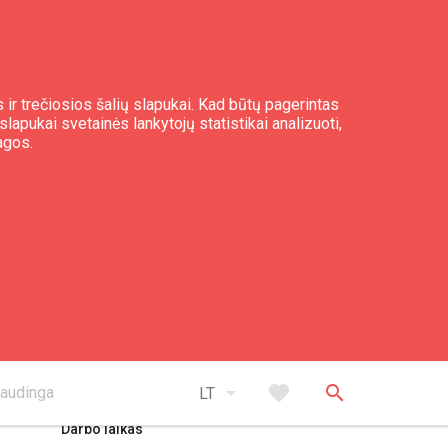
 ir trečiosios šalių slapukai. Kad būtų pagerintas
slapukai svetainės lankytojų statistikai analizuoti,
agos.
expand_less
Į viršų
arrow_drop_down
favorite
search
audinga
LT
Darbo laikas