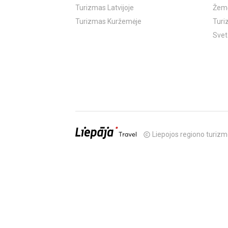
Turizmas Latvijoje
Žemė
Turizmas Kuržemėje
Turi
Svet
Liepojos regiono turizm
copyright