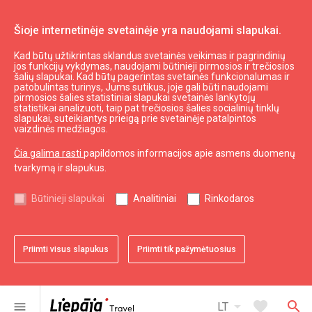
Šioje internetinėje svetainėje yra naudojami slapukai.
Kad būtų užtikrintas sklandus svetainės veikimas ir pagrindinių
Aktualu
Naujienos
jos funkcijų vykdymas, naudojami būtinieji pirmosios ir trečiosios
šalių slapukai. Kad būtų pagerintas svetainės funkcionalumas ir
patobulintas turinys, Jums sutikus, joje gali būti naudojami
pirmosios šalies statistiniai slapukai svetainės lankytojų
expand_less
Į viršų
statistikai analizuoti, taip pat trečiosios šalies socialinių tinklų
slapukai, suteikiantys prieigą prie svetainėje patalpintos
vaizdinės medžiagos.
Informacija
Čia galima rasti
papildomos informacijos apie asmens duomenų
tvarkymą ir slapukus.
Turizmas Latvijoje
Turizmas Kuržemėje
Būtinieji slapukai
Analitiniai
Rinkodaros
Naudingas
Priimti visus slapukus
Priimti tik pažymėtuosius
Žemėlapiai ir Brošiūros
Turizmo statistika
Svetainės žemėlapis
arrow_drop_down
favorite
search
menu
LT