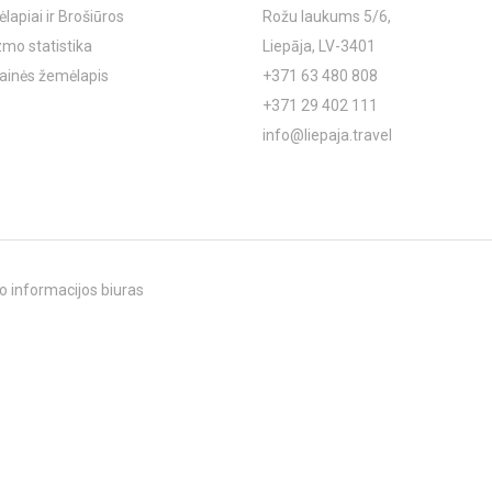
lapiai ir Brošiūros
Rožu laukums 5/6,
zmo statistika
Liepāja, LV-3401
ainės žemėlapis
+371 63 480 808
+371 29 402 111
info@liepaja.travel
o informacijos biuras