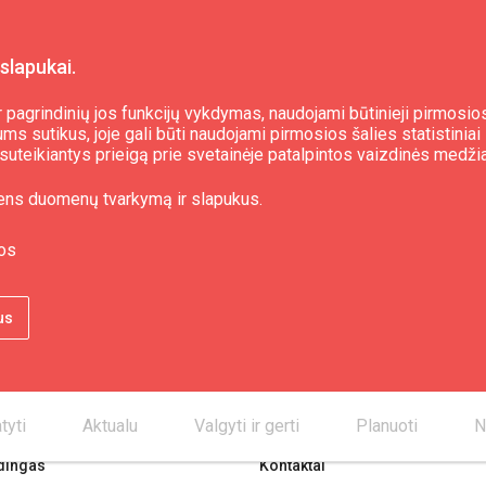
slapukai.
 pagrindinių jos funkcijų vykdymas, naudojami būtinieji pirmosios
s sutikus, joje gali būti naudojami pirmosios šalies statistiniai 
i, suteikiantys prieigą prie svetainėje patalpintos vaizdinės medži
ens duomenų tvarkymą ir slapukus.
os
us
tyti
Aktualu
Valgyti ir gerti
Planuoti
N
dingas
Kontaktai