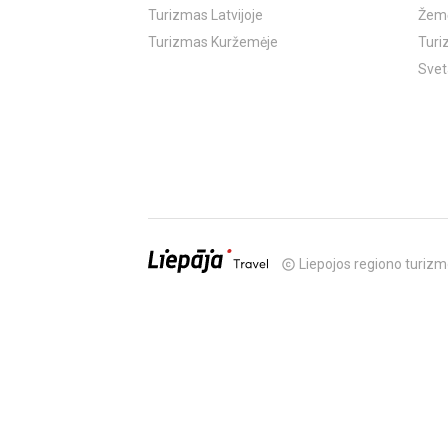
Turizmas Latvijoje
Žemė
Turizmas Kuržemėje
Turi
Svet
Liepojos regiono turizm
copyright