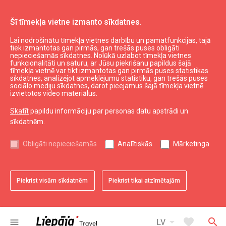
Šī tīmekļa vietne izmanto sīkdatnes.
Lai nodrošinātu tīmekļa vietnes darbību un pamatfunkcijas, tajā
Plānot
Naktsmītnes
tiek izmantotas gan pirmās, gan trešās puses obligāti
nepieciešamās sīkdatnes. Nolūkā uzlabot tīmekļa vietnes
Apartaments "Beach Flat"
funkcionalitāti un saturu, ar Jūsu piekrišanu papildus šajā
tīmekļa vietnē var tikt izmantotas gan pirmās puses statistikas
sīkdatnes, analizējot apmeklējumu statistiku, gan trešās puses
sociālo mediju sīkdatnes, darot pieejamus šajā tīmekļa vietnē
izvietotos video materiālus.
Skatīt
papildu informāciju par personas datu apstrādi un
sīkdatnēm.
chevron_left
chevron_right
Obligāti nepieciešamās
Analītiskās
Mārketinga
Piekrist visām sīkdatnēm
Piekrist tikai atzīmētajām
favorite
favorite
favorite
favorite
favorite
1 no 5
2 no 5
3 no 5
4 no 5
5 no 5
Saglabāt pie favorītiem
Saglabāt pie favorītiem
Saglabāt pie favorītiem
Saglabāt pie favorītiem
Saglabāt pie favorītiem
arrow_drop_down
favorite
search
menu
LV