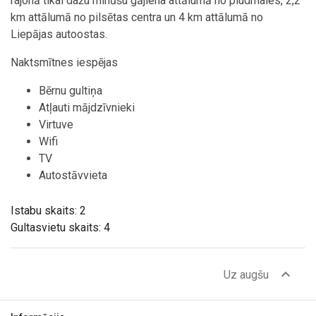
rajonā tikai dažu minūšu gājiena attālumā no pludmales, 2,2
km attālumā no pilsētas centra un 4 km attālumā no
Liepājas autoostas.
Naktsmītnes iespējas
Bērnu gultiņa
Atļauti mājdzīvnieki
Virtuve
Wifi
TV
Autostāvvieta
Istabu skaits: 2
Gultasvietu skaits: 4
expand_less
Uz augšu