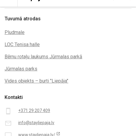
Tuvumā atrodas
Pludmale
LOC Tenisa halle
Bērnu rotaļu laukums Jūrmalas parkā
Jūrmalas parks
Vides objekts – burti "Liepāja"
Kontakti
smartphone
+371 29 207 409
mail_outline
info@stayliepaja.lv
open_in_new
desktop_mac
www.stayliepaja.lv/