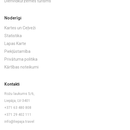
Dienvidkurzemes tūrisms
Noderīgi
Kartes un Ceļveži
Statistika
Lapas Karte
Piekļūstamība
Privātuma politika
Kārtības noteikumi
Kontakti
Rožu laukums 5/6,
Liepāja, LV-3401
+371 63 480 808
+371 29 402 111
info@liepaja.travel