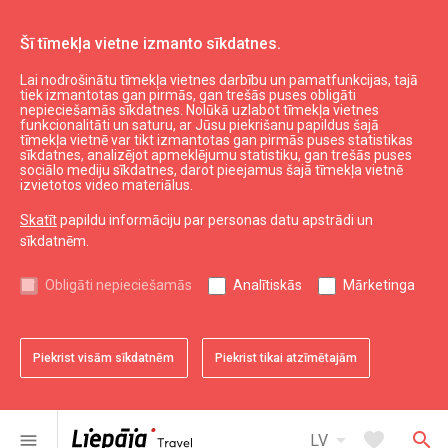
Šī tīmekļa vietne izmanto sīkdatnes.
Lai nodrošinātu tīmekļa vietnes darbību un pamatfunkcijas, tajā
Plānot
Naktsmītnes
tiek izmantotas gan pirmās, gan trešās puses obligāti
nepieciešamās sīkdatnes. Nolūkā uzlabot tīmekļa vietnes
Brīvdienu māja "Palangas iela"
funkcionalitāti un saturu, ar Jūsu piekrišanu papildus šajā
tīmekļa vietnē var tikt izmantotas gan pirmās puses statistikas
sīkdatnes, analizējot apmeklējumu statistiku, gan trešās puses
sociālo mediju sīkdatnes, darot pieejamus šajā tīmekļa vietnē
izvietotos video materiālus.
Skatīt
papildu informāciju par personas datu apstrādi un
sīkdatnēm.
chevron_left
chevron_right
Obligāti nepieciešamās
Analītiskās
Mārketinga
Piekrist visām sīkdatnēm
Piekrist tikai atzīmētajām
favorite
favorite
favorite
favorite
favorite
1 no 5
2 no 5
3 no 5
4 no 5
5 no 5
Saglabāt pie favorītiem
Saglabāt pie favorītiem
Saglabāt pie favorītiem
Saglabāt pie favorītiem
Saglabāt pie favorītiem
arrow_drop_down
favorite
search
menu
LV