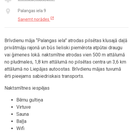
place
Palangas iela 9
open_in_new
Saņemt norādes
Brīvdienu māja “Palangas iela” atrodas pilsētas klusajā daļā
privātmāju rajonā un būs lieliski piemērota atpūtai draugu
vai ģimenes lokā. naktsmītne atrodas vien 500 m attālumā
no pludmales, 1,8 km attālumā no pilsētas centra un 3,6 km
attālumā no Liepājas autoostas. Brīvdienu mājas tuvumā
ērti pieejams sabiedriskais transports.
Naktsmītnes iespējas
Bērnu gultiņa
Virtuve
Sauna
Baļļa
Wifi