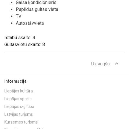
Gaisa kondicionieris
Papildus gultas vieta
TV
Autostāvvieta
Istabu skaits: 4
Gultasvietu skaits: 8
expand_less
Uz augšu
Informācija
Liepājas kultūra
Liepājas sports
Liepājas izglītība
Latvijas tūrisms
Kurzemes tūrisms