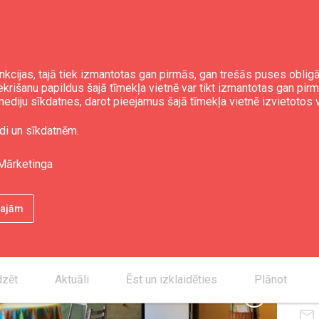
nkcijas, tajā tiek izmantotas gan pirmās, gan trešās puses obli
iekrišanu papildus šajā tīmekļa vietnē var tikt izmantotas gan pir
ediju sīkdatnes, darot pieejamus šajā tīmekļa vietnē izvietotos 
 iela"
di un sīkdatnēm.
Mārketinga
Ista
Gult
ētajām
Kon
dzēt
Aktuāli
Ēst un izklaidēties
Plānot
smartphone
chevron_right
mail_outline