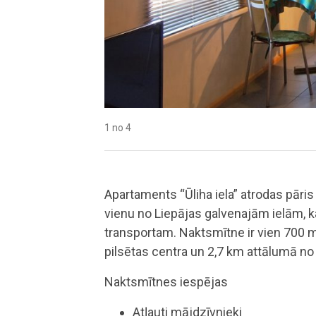
1 no 4
2 no 4
3 no 4
4 no 4
Apartaments “Ūliha iela” atrodas pāri
vienu no Liepājas galvenajām ielām, k
transportam. Naktsmītne ir vien 700 
pilsētas centra un 2,7 km attālumā no
Naktsmītnes iespējas
Atļauti mājdzīvnieki