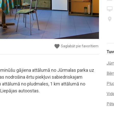
desktop_mac
place
favorite
favorite
favorite
favorite
Saglabāt pie favorītiem
Saglabāt pie favorītiem
Saglabāt pie favorītiem
Saglabāt pie favorītiem
Tuv
Jūr
s minūšu gājiena attālumā no Jūrmalas parka uz
Bērn
as nodrošina ērtu piekļuvi sabiedriskajam
m attālumā no pludmales, 1 km attālumā no
Plu
 Liepājas autoostas.
Vide
Pēte