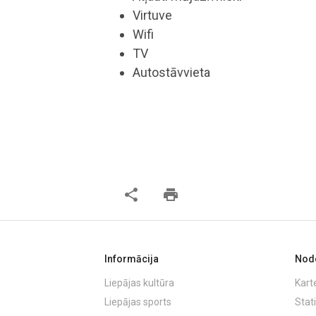
Virtuve
Wifi
TV
Autostāvvieta
share
print
Informācija
Node
Liepājas kultūra
Kart
Liepājas sports
Stati