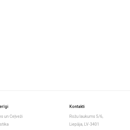
rīgi
Kontakti
es un Ceļveži
Rožu laukums 5/6,
stika
Liepāja, LV-3401