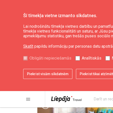
Šī tīmekļa vietne izmanto sīkdatnes.
Plānot
Naktsmītnes
Lai nodrošinātu tīmekļa vietnes darbību un pamatfu
tīmekļa vietnes funkcionalitāti un saturu, ar Jūsu p
apmeklējumu statistiku, gan trešās puses sociālo m
Apartaments "Uliha
Skatīt
papildu informāciju par personas datu apstrā
Obligāti nepieciešamās
Analītiskās
Piekrist visām sīkdatnēm
Piekrist tikai atzīm
menu
Darīt un re
chevron_left