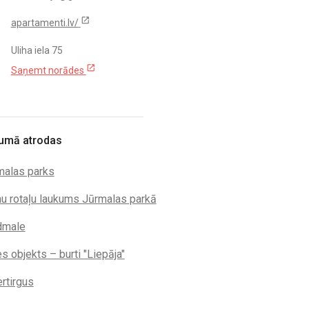
open_in_new
apartamenti.lv/
Uliha iela 75
open_in_new
Saņemt norādes
umā atrodas
malas parks
u rotaļu laukums Jūrmalas parkā
dmale
s objekts – burti "Liepāja"
rtirgus