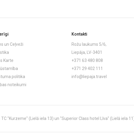
rīgi
Kontakti
es un Ceļveži
Rožu laukums 5/6,
stika
Liepāja, LV-3401
s Karte
+371 63 480 808
ļūstamība
+371 29 402 111
ātuma politika
info@liepaja.travel
ības noteikumi
C "Kurzeme" (Lielā iela 13) un "Superior Class hotel Līva" (Lielā iela 11