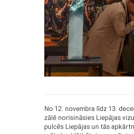
No 12. novembra līdz 13. dece
zālē norisināsies Liepājas viz
pulcēs Liepājas un tās apkārtn