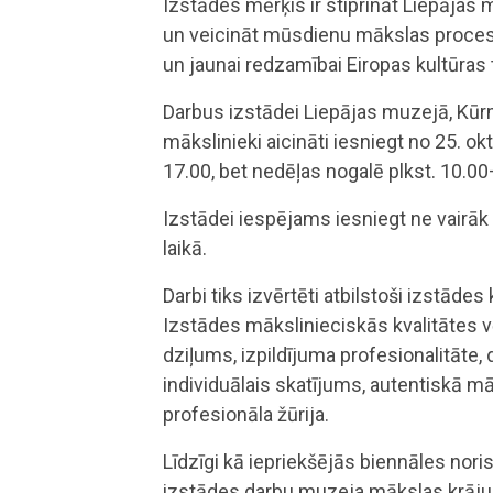
Izstādes mērķis ir stiprināt Liepāja
un veicināt mūsdienu mākslas procesu a
un jaunai redzamībai Eiropas kultūras 
Darbus izstādei Liepājas muzejā, Kūrm
mākslinieki aicināti iesniegt no 25. ok
17.00, bet nedēļas nogalē plkst. 10.0
Izstādei iespējams iesniegt ne vairāk
laikā.
Darbi tiks izvērtēti atbilstoši izstādes
Izstādes mākslinieciskās kvalitātes v
dziļums, izpildījuma profesionalitāte,
individuālais skatījums, autentiskā mā
profesionāla žūrija.
Līdzīgi kā iepriekšējās biennāles nor
izstādes darbu muzeja mākslas krājum