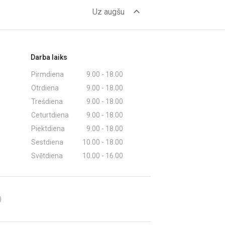
expand_less
Uz augšu
Darba laiks
Pirmdiena
9.00 - 18.00
Otrdiena
9.00 - 18.00
Trešdiena
9.00 - 18.00
Ceturtdiena
9.00 - 18.00
Piektdiena
9.00 - 18.00
Sestdiena
10.00 - 18.00
Svētdiena
10.00 - 16.00
)