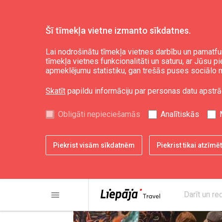
Šī tīmekļa vietne izmanto sīkdatnes.
Aktuāli
Jaunumi
Lai nodrošinātu tīmekļa vietnes darbību un pamatfu
tīmekļa vietnes funkcionalitāti un saturu, ar Jūsu p
apmeklējumu statistiku, gan trešās puses sociālo m
No 12. novembra l
Skatīt
papildu informāciju par personas datu apstrā
Liepājas muzejā no
Obligāti nepieciešamās
Analītiskās
vizuālās mākslasbi
Piekrist visām sīkdatnēm
Piekrist tikai atzīm
menu
Darīt un re