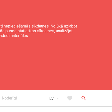
gāti nepieciešamās sīkdatnes. Nolūkā uzlabot
mās puses statistikas sīkdatnes, analizējot
video materiālus.
arrow_drop_down
favorite
search
Noderīgi
LV