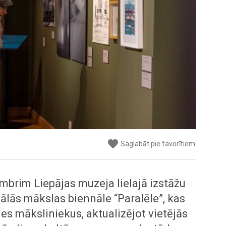
favorite
Saglabāt pie favorītiem
mbrim Liepājas muzeja lielajā izstāžu
uālās mākslas biennāle “Paralēle”, kas
es māksliniekus, aktualizējot vietējās