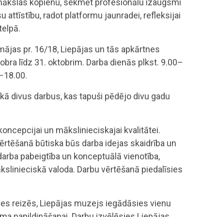
s mākslas kopienu, sekmēt profesionālu izaugsmi
ttīstību, radot platformu jaunradei, refleksijai
telpā.
ājas pr. 16/18, Liepājas un tās apkārtnes
tobra līdz 31. oktobrim. Darba dienās plkst. 9.00–
0–18.00.
 kā divus darbus, kas tapuši pēdējo divu gadu
 koncepcijai un mākslinieciskajai kvalitātei.
ērtēšanā būtiska būs darba idejas skaidrība un
 darba pabeigtība un konceptuālā vienotība,
kslinieciskā valoda. Darbu vērtēšanā piedalīsies
ises reizēs, Liepājas muzejs iegādāsies vienu
a papildināšanai. Darbu izvēlēsies Liepājas