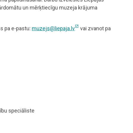
pārdomātu un mērķtiecīgu muzeja krājuma
open_in_new
es pa e-pastu:
muzejs@liepaja.lv
vai zvanot pa
ību speciāliste