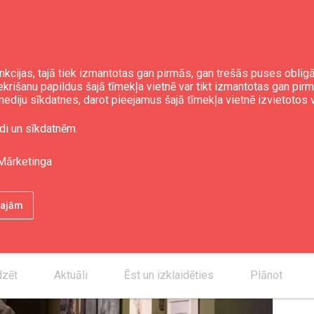
nkcijas, tajā tiek izmantotas gan pirmās, gan trešās puses obli
iekrišanu papildus šajā tīmekļa vietnē var tikt izmantotas gan pir
ediju sīkdatnes, darot pieejamus šajā tīmekļa vietnē izvietotos 
īdz 13. decembrim
di un sīkdatnēm.
risināsies Liepājas
Mārketinga
ennāle "Paralēle"
ētajām
dzēt
Aktuāli
Ēst un izklaidēties
Plānot