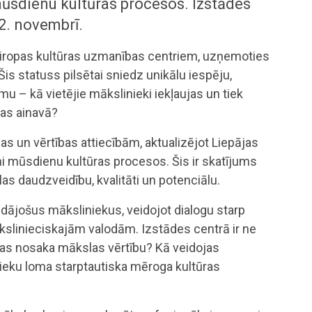
ūsdienu kultūras procesos. Izstādes
2. novembrī.
 Eiropas kultūras uzmanības centriem, uzņemoties
Šis statuss pilsētai sniedz unikālu iespēju,
mu – kā vietējie mākslinieki iekļaujas un tiek
ras ainavā?
s un vērtības attiecībām, aktualizējot Liepājas
i mūsdienu kultūras procesos. Šis ir skatījums
las daudzveidību, kvalitāti un potenciālu.
dājošus māksliniekus, veidojot dialogu starp
slinieciskajām valodām. Izstādes centrā ir ne
: kas nosaka mākslas vērtību? Kā veidojas
ieku loma starptautiska mēroga kultūras