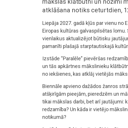
mākslas klātbūtni un nozīmi m
atklāšana notiks ceturtdien, 1
Liepāja 2027. gadā kļūs par vienu no
Eiropas kultūras galvaspilsētas lomu. 
vienlaikus aktualizējot būtisku jautāju
pamanīti plašajā starptautiskajā kultū
Izstāde “Paralēle” pievēršas redzamība
un tās apkārtnes mākslinieku klātbūtn
no iekšienes, kas atklāj vietējās māks
Biennāle apvieno dažādos žanros strā
atšķirīgām pieejām, pieredzēm un māk
tikai mākslas darbi, bet arī jautājumi
redzamība? Un kāda ir vietējo mākslin
notikumā?