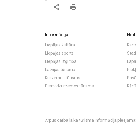
share
print
Informācija
Node
Liepājas kultūra
Kart
Liepājas sports
Stati
Liepājas izglītība
Lapa
Latvijas tūrisms
Piek
Kurzemes tūrisms
Priv
Dienvidkurzemes tūrisms
Kārt
Ārpus darba laika tūrisma informācija pieejama: T