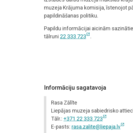
muzeja Krājuma komisija, īstenojot 
papildināšanas politiku.
Papildu informācijai aicinām sazināti
open_in_new
tālruni
22 333 723
.
Informāciju sagatavoja
Rasa Zālīte
Liepājas muzeja sabiedrisko attiec
open_in_new
Tālr.:
+371 22 333 723
open_in_new
E-pasts:
rasa.zalite@liepaja.lv