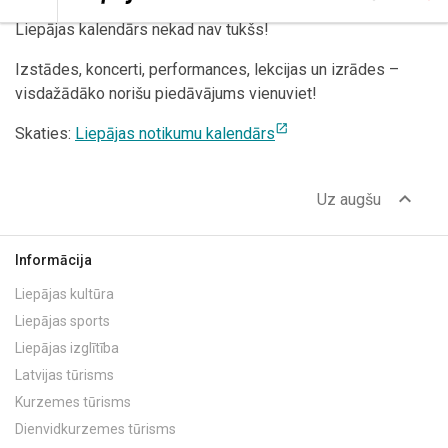
Liepājas kalendārs nekad nav tukšs!
Izstādes, koncerti, performances, lekcijas un izrādes –
visdažādāko norišu piedāvājums vienuviet!
open_in_new
Skaties:
Liepājas notikumu kalendārs
expand_less
Uz augšu
Informācija
Liepājas kultūra
Liepājas sports
Liepājas izglītība
Latvijas tūrisms
Kurzemes tūrisms
Dienvidkurzemes tūrisms