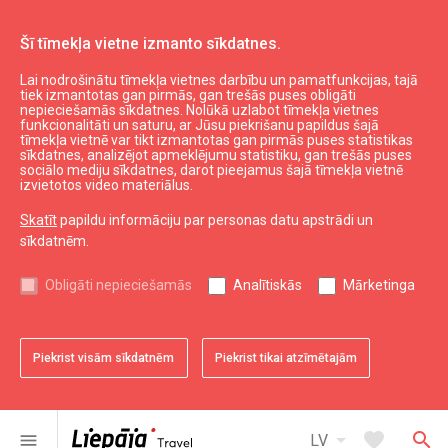
Šī tīmekļa vietne izmanto sīkdatnes.
Lai nodrošinātu tīmekļa vietnes darbību un pamatfunkcijas, tajā
Aktuāli
Jaunumi
tiek izmantotas gan pirmās, gan trešās puses obligāti
nepieciešamās sīkdatnes. Nolūkā uzlabot tīmekļa vietnes
Notikumu kalendārs
funkcionalitāti un saturu, ar Jūsu piekrišanu papildus šajā
tīmekļa vietnē var tikt izmantotas gan pirmās puses statistikas
sīkdatnes, analizējot apmeklējumu statistiku, gan trešās puses
sociālo mediju sīkdatnes, darot pieejamus šajā tīmekļa vietnē
izvietotos video materiālus.
Skatīt
papildu informāciju par personas datu apstrādi un
sīkdatnēm.
Obligāti nepieciešamās
Analītiskās
Mārketinga
Piekrist visām sīkdatnēm
Piekrist tikai atzīmētajām
favorite
Saglabāt pie favorītiem
arrow_drop_down
favorite
search
menu
LV