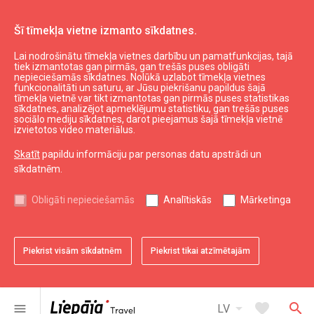
Šī tīmekļa vietne izmanto sīkdatnes.
Lai nodrošinātu tīmekļa vietnes darbību un pamatfunkcijas, tajā
Plānot
Konferenču birojs
Pasākumu norises vietas
tiek izmantotas gan pirmās, gan trešās puses obligāti
nepieciešamās sīkdatnes. Nolūkā uzlabot tīmekļa vietnes
Liepāja Latvian Society House
funkcionalitāti un saturu, ar Jūsu piekrišanu papildus šajā
tīmekļa vietnē var tikt izmantotas gan pirmās puses statistikas
sīkdatnes, analizējot apmeklējumu statistiku, gan trešās puses
Large hall
sociālo mediju sīkdatnes, darot pieejamus šajā tīmekļa vietnē
izvietotos video materiālus.
Chamber hall
Skatīt
papildu informāciju par personas datu apstrādi un
Gallery
sīkdatnēm.
Obligāti nepieciešamās
Analītiskās
Mārketinga
Area sq.m
375
Piekrist visām sīkdatnēm
Piekrist tikai atzīmētajām
Theatre
150
Classroom
300
arrow_drop_down
favorite
search
menu
LV