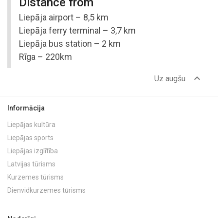
Distance from
Liepāja airport – 8,5 km
Liepāja ferry terminal – 3,7 km
Liepāja bus station – 2 km
Rīga – 220km
expand_less
Uz augšu
Informācija
Liepājas kultūra
Liepājas sports
Liepājas izglītība
Latvijas tūrisms
Kurzemes tūrisms
Dienvidkurzemes tūrisms