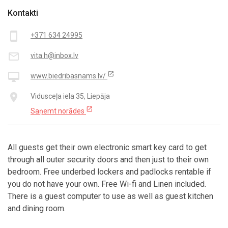
Kontakti
smartphone
+371 634 24995
mail_outline
vita.h@inbox.lv
open_in_new
desktop_mac
www.biedribasnams.lv/
place
Vidusceļa iela 35, Liepāja
open_in_new
Saņemt norādes
All guests get their own electronic smart key card to get
through all outer security doors and then just to their own
bedroom. Free underbed lockers and padlocks rentable if
you do not have your own. Free Wi-fi and Linen included.
There is a guest computer to use as well as guest kitchen
and dining room.