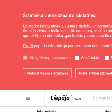
Šī tīmekļa vietne izmanto sīkdatnes.
Lai nodrošinātu tīmekļa vietnes darbību un pamatfu
tīmekļa vietnes funkcionalitāti un saturu, ar Jūsu p
Stāvlaukums
apmeklējumu statistiku, gan trešās puses sociālo m
Skatīt
papildu informāciju par personas datu apstrā
Obligāti nepieciešamās
Analītiskās
Piekrist visām sīkdatnēm
Piekrist tikai atzīm
share
print
menu
Darīt un re
Informācija
Node