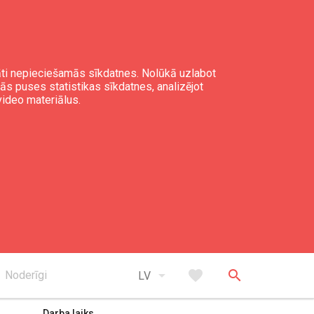
gāti nepieciešamās sīkdatnes. Nolūkā uzlabot
mās puses statistikas sīkdatnes, analizējot
video materiālus.
expand_less
Uz augšu
arrow_drop_down
favorite
search
Noderīgi
LV
Darba laiks