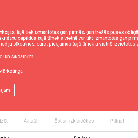
nkcijas, tajā tiek izmantotas gan pirmās, gan trešās puses obli
iekrišanu papildus šajā tīmekļa vietnē var tikt izmantotas gan pir
ediju sīkdatnes, darot pieejamus šajā tīmekļa vietnē izvietotos 
di un sīkdatnēm.
Mārketinga
ētajām
dzēt
Aktuāli
Ēst un izklaidēties
Plānot
rīgi
Kontakti