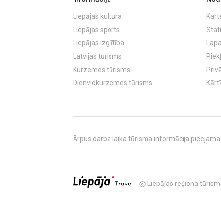
Liepājas kultūra
Kart
Liepājas sports
Stati
Liepājas izglītība
Lapa
Latvijas tūrisms
Piek
Kurzemes tūrisms
Priv
Dienvidkurzemes tūrisms
Kārt
Ārpus darba laika tūrisma informācija pieejama: T
Liepājas reģiona tūrisma
copyright