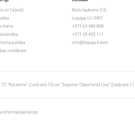
es un Ceļveži
Rožu laukums 5/6,
stika
Liepāja, LV-3401
s Karte
+371 63 480 808
ļūstamība
+371 29 402 111
ātuma politika
info@liepaja.travel
ības noteikumi
C "Kurzeme" (Lielā iela 13) un "Superior Class hotel Līva" (Lielā iela 11
 informācijas birojs