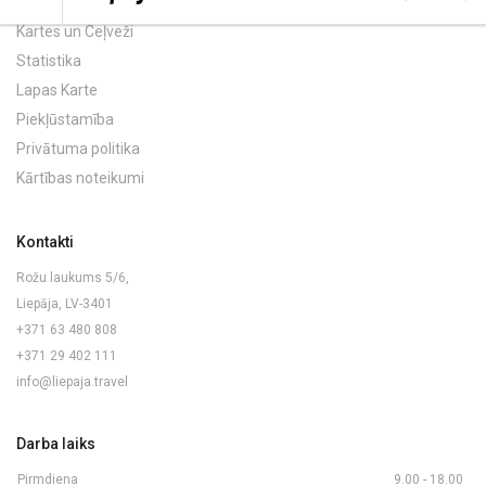
Kartes un Ceļveži
Statistika
Lapas Karte
Piekļūstamība
Privātuma politika
Kārtības noteikumi
Kontakti
Rožu laukums 5/6,
Liepāja, LV-3401
+371 63 480 808
+371 29 402 111
info@liepaja.travel
Darba laiks
Pirmdiena
9.00 - 18.00