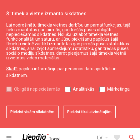
Šī tīmekļa vietne izmanto sīkdatnes.
Lai nodrošinātu tīmekļa vietnes darbību un pamatfunkcijas, tajā
WC
tiek izmantotas gan pirmās, gan trešās puses obligāti
nepieciešamās sīkdatnes. Nolūkā uzlabot tīmekļa vietnes
funkcionalitāti un saturu, ar Jūsu piekrišanu papildus šajā
tīmekļa vietnē var tikt izmantotas gan pirmās puses statistikas
expand_less
Uz augšu
sīkdatnes, analizējot apmeklējumu statistiku, gan trešās puses
sociālo mediju sīkdatnes, darot pieejamus šajā tīmekļa vietnē
izvietotos video materiālus.
Informācija
Skatīt
papildu informāciju par personas datu apstrādi un
sīkdatnēm.
Liepājas kultūra
Liepājas sports
Obligāti nepieciešamās
Analītiskās
Mārketinga
Liepājas izglītība
Latvijas tūrisms
Kurzemes tūrisms
Piekrist visām sīkdatnēm
Piekrist tikai atzīmētajām
Dienvidkurzemes tūrisms
arrow_drop_down
favorite
search
menu
LV
Noderīgi