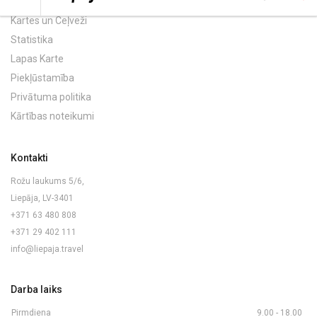
Kartes un Ceļveži
Statistika
Lapas Karte
Piekļūstamība
Privātuma politika
Kārtības noteikumi
Kontakti
Rožu laukums 5/6,
Liepāja, LV-3401
+371 63 480 808
+371 29 402 111
info@liepaja.travel
Darba laiks
Pirmdiena
9.00 - 18.00