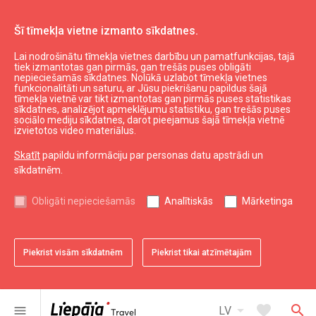
Šī tīmekļa vietne izmanto sīkdatnes.
Lai nodrošinātu tīmekļa vietnes darbību un pamatfunkcijas, tajā
Apotheka
tiek izmantotas gan pirmās, gan trešās puses obligāti
nepieciešamās sīkdatnes. Nolūkā uzlabot tīmekļa vietnes
funkcionalitāti un saturu, ar Jūsu piekrišanu papildus šajā
tīmekļa vietnē var tikt izmantotas gan pirmās puses statistikas
expand_less
Uz augšu
sīkdatnes, analizējot apmeklējumu statistiku, gan trešās puses
sociālo mediju sīkdatnes, darot pieejamus šajā tīmekļa vietnē
izvietotos video materiālus.
Informācija
Skatīt
papildu informāciju par personas datu apstrādi un
sīkdatnēm.
Liepājas kultūra
Liepājas sports
Obligāti nepieciešamās
Analītiskās
Mārketinga
Liepājas izglītība
Latvijas tūrisms
Kurzemes tūrisms
Piekrist visām sīkdatnēm
Piekrist tikai atzīmētajām
Dienvidkurzemes tūrisms
arrow_drop_down
favorite
search
menu
LV
Noderīgi