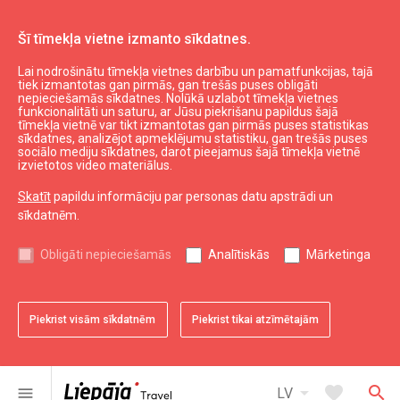
Šī tīmekļa vietne izmanto sīkdatnes.
Lai nodrošinātu tīmekļa vietnes darbību un pamatfunkcijas, tajā
Apotheka
tiek izmantotas gan pirmās, gan trešās puses obligāti
nepieciešamās sīkdatnes. Nolūkā uzlabot tīmekļa vietnes
funkcionalitāti un saturu, ar Jūsu piekrišanu papildus šajā
tīmekļa vietnē var tikt izmantotas gan pirmās puses statistikas
expand_less
Uz augšu
sīkdatnes, analizējot apmeklējumu statistiku, gan trešās puses
sociālo mediju sīkdatnes, darot pieejamus šajā tīmekļa vietnē
izvietotos video materiālus.
Informācija
Skatīt
papildu informāciju par personas datu apstrādi un
sīkdatnēm.
Liepājas kultūra
Liepājas sports
Obligāti nepieciešamās
Analītiskās
Mārketinga
Liepājas izglītība
Latvijas tūrisms
Kurzemes tūrisms
Piekrist visām sīkdatnēm
Piekrist tikai atzīmētajām
Dienvidkurzemes tūrisms
arrow_drop_down
favorite
search
menu
LV
Noderīgi