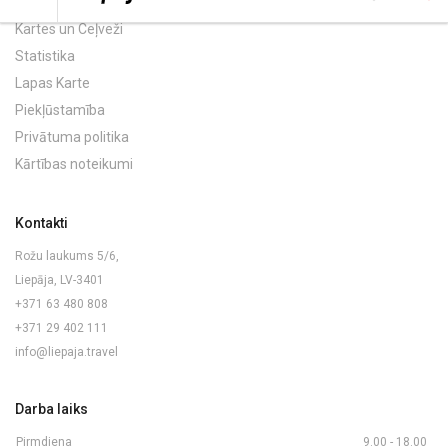
Kartes un Ceļveži
Statistika
Lapas Karte
Piekļūstamība
Privātuma politika
Kārtības noteikumi
Kontakti
Rožu laukums 5/6,
Liepāja, LV-3401
+371 63 480 808
+371 29 402 111
info@liepaja.travel
Darba laiks
Pirmdiena
9.00 - 18.00