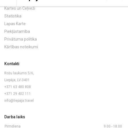
Kartes un Ceļveži
Statistika
Lapas Karte
Piekļūstamība
Privātuma politika
Kārtības noteikumi
Kontakti
Rožu laukums 5/6,
Liepāja, LV-3401
+371 63 480 808
+371 29 402 111
info@liepaja.travel
Darba laiks
Pirmdiena
9.00 - 18.00