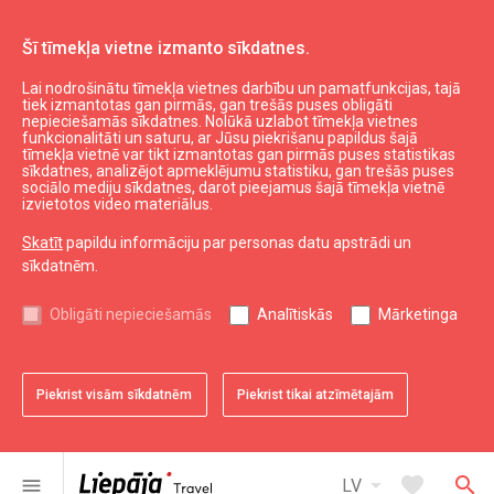
Šī tīmekļa vietne izmanto sīkdatnes.
Lai nodrošinātu tīmekļa vietnes darbību un pamatfunkcijas, tajā
Aizvīķu feldšerpunkts
tiek izmantotas gan pirmās, gan trešās puses obligāti
nepieciešamās sīkdatnes. Nolūkā uzlabot tīmekļa vietnes
funkcionalitāti un saturu, ar Jūsu piekrišanu papildus šajā
tīmekļa vietnē var tikt izmantotas gan pirmās puses statistikas
expand_less
Uz augšu
sīkdatnes, analizējot apmeklējumu statistiku, gan trešās puses
sociālo mediju sīkdatnes, darot pieejamus šajā tīmekļa vietnē
izvietotos video materiālus.
Informācija
Skatīt
papildu informāciju par personas datu apstrādi un
sīkdatnēm.
Liepājas kultūra
Liepājas sports
Obligāti nepieciešamās
Analītiskās
Mārketinga
Liepājas izglītība
Latvijas tūrisms
Kurzemes tūrisms
Piekrist visām sīkdatnēm
Piekrist tikai atzīmētajām
Dienvidkurzemes tūrisms
arrow_drop_down
favorite
search
menu
LV
Noderīgi