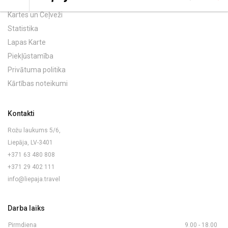
Kartes un Ceļveži
Statistika
Lapas Karte
Piekļūstamība
Privātuma politika
Kārtības noteikumi
Kontakti
Rožu laukums 5/6,
Liepāja, LV-3401
+371 63 480 808
+371 29 402 111
info@liepaja.travel
Darba laiks
Pirmdiena
9.00 - 18.00