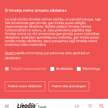
Šī tīmekļa vietne izmanto sīkdatnes.
Lai nodrošinātu tīmekļa vietnes darbību un pamatfunkcijas, tajā
Circle K
tiek izmantotas gan pirmās, gan trešās puses obligāti
nepieciešamās sīkdatnes. Nolūkā uzlabot tīmekļa vietnes
funkcionalitāti un saturu, ar Jūsu piekrišanu papildus šajā
tīmekļa vietnē var tikt izmantotas gan pirmās puses statistikas
expand_less
Uz augšu
sīkdatnes, analizējot apmeklējumu statistiku, gan trešās puses
sociālo mediju sīkdatnes, darot pieejamus šajā tīmekļa vietnē
izvietotos video materiālus.
Informācija
Skatīt
papildu informāciju par personas datu apstrādi un
sīkdatnēm.
Liepājas kultūra
Liepājas sports
Obligāti nepieciešamās
Analītiskās
Mārketinga
Liepājas izglītība
Latvijas tūrisms
Kurzemes tūrisms
Piekrist visām sīkdatnēm
Piekrist tikai atzīmētajām
Dienvidkurzemes tūrisms
arrow_drop_down
favorite
search
menu
LV
Noderīgi