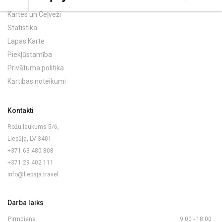
Kartes un Ceļveži
Statistika
Lapas Karte
Piekļūstamība
Privātuma politika
Kārtības noteikumi
Kontakti
Rožu laukums 5/6,
Liepāja, LV-3401
+371 63 480 808
+371 29 402 111
info@liepaja.travel
Darba laiks
Pirmdiena
9.00 - 18.00