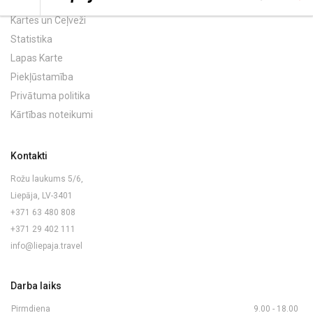
Kartes un Ceļveži
Statistika
Lapas Karte
Piekļūstamība
Privātuma politika
Kārtības noteikumi
Kontakti
Rožu laukums 5/6,
Liepāja, LV-3401
+371 63 480 808
+371 29 402 111
info@liepaja.travel
Darba laiks
Pirmdiena
9.00 - 18.00