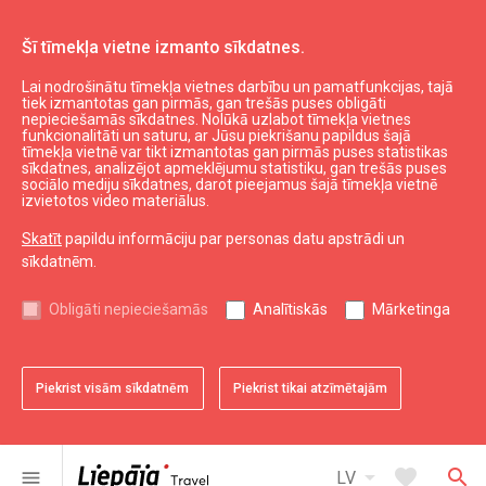
Šī tīmekļa vietne izmanto sīkdatnes.
Lai nodrošinātu tīmekļa vietnes darbību un pamatfunkcijas, tajā
Elektromobiļa uzlādes vieta
tiek izmantotas gan pirmās, gan trešās puses obligāti
nepieciešamās sīkdatnes. Nolūkā uzlabot tīmekļa vietnes
funkcionalitāti un saturu, ar Jūsu piekrišanu papildus šajā
tīmekļa vietnē var tikt izmantotas gan pirmās puses statistikas
expand_less
Uz augšu
sīkdatnes, analizējot apmeklējumu statistiku, gan trešās puses
sociālo mediju sīkdatnes, darot pieejamus šajā tīmekļa vietnē
izvietotos video materiālus.
Informācija
Skatīt
papildu informāciju par personas datu apstrādi un
sīkdatnēm.
Liepājas kultūra
Liepājas sports
Obligāti nepieciešamās
Analītiskās
Mārketinga
Liepājas izglītība
Latvijas tūrisms
Kurzemes tūrisms
Piekrist visām sīkdatnēm
Piekrist tikai atzīmētajām
Dienvidkurzemes tūrisms
arrow_drop_down
favorite
search
menu
LV
Noderīgi