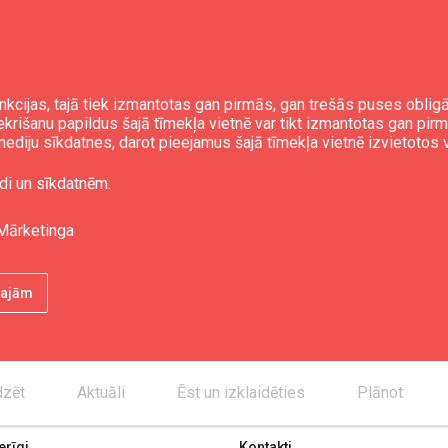
nkcijas, tajā tiek izmantotas gan pirmās, gan trešās puses obli
iekrišanu papildus šajā tīmekļa vietnē var tikt izmantotas gan pir
ediju sīkdatnes, darot pieejamus šajā tīmekļa vietnē izvietotos 
di un sīkdatnēm.
Mārketinga
ētajām
dzēt
Aktuāli
Ēst un izklaidēties
Plānot
rīgi
Kontakti