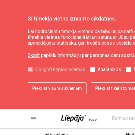
Šī tīmekļa vietne izmanto sīkdatnes.
Lai nodrošinātu tīmekļa vietnes darbību un pamatfu
tīmekļa vietnes funkcionalitāti un saturu, ar Jūsu p
Rietumu centrs
apmeklējumu statistiku, gan trešās puses sociālo m
Skatīt
papildu informāciju par personas datu apstrā
Obligāti nepieciešamās
Analītiskās
Piekrist visām sīkdatnēm
Piekrist tikai atzīm
share
print
menu
Darīt un re
Informācija
Node