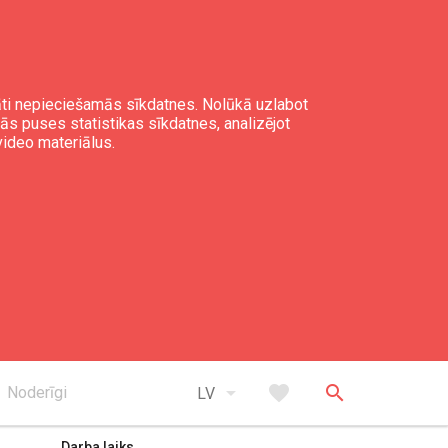
gāti nepieciešamās sīkdatnes. Nolūkā uzlabot
mās puses statistikas sīkdatnes, analizējot
video materiālus.
expand_less
Uz augšu
arrow_drop_down
favorite
search
Noderīgi
LV
Darba laiks