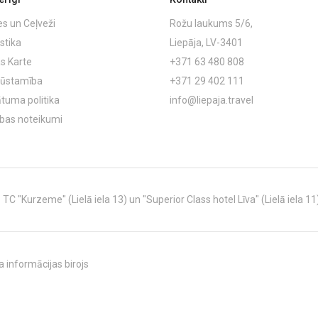
es un Ceļveži
Rožu laukums 5/6,
stika
Liepāja, LV-3401
s Karte
+371 63 480 808
ļūstamība
+371 29 402 111
ātuma politika
info@liepaja.travel
ības noteikumi
C "Kurzeme" (Lielā iela 13) un "Superior Class hotel Līva" (Lielā iela 11
 informācijas birojs