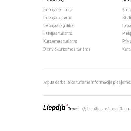
Liepājas kultūra
Kart
Liepājas sports
Stati
Liepājas izglītība
Lapa
Latvijas tūrisms
Piek
Kurzemes tūrisms
Priv
Dienvidkurzemes tūrisms
Kārt
Ārpus darba laika tūrisma informācija pieejama: T
Liepājas reģiona tūrisma
copyright