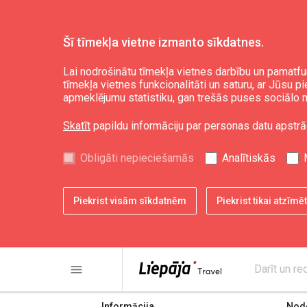
Šī tīmekļa vietne izmanto sīkdatnes.
Lai nodrošinātu tīmekļa vietnes darbību un pamatfu
tīmekļa vietnes funkcionalitāti un saturu, ar Jūsu p
Rietumu nafta
apmeklējumu statistiku, gan trešās puses sociālo m
Skatīt
papildu informāciju par personas datu apstrā
Obligāti nepieciešamās
Analītiskās
Piekrist visām sīkdatnēm
Piekrist tikai atzīm
share
print
menu
Darīt un re
Informācija
Node