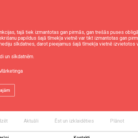
nkcijas, tajā tiek izmantotas gan pirmās, gan trešās puses obli
iekrišanu papildus šajā tīmekļa vietnē var tikt izmantotas gan pir
ediju sīkdatnes, darot pieejamus šajā tīmekļa vietnē izvietotos 
di un sīkdatnēm.
Mārketinga
ētajām
dzēt
Aktuāli
Ēst un izklaidēties
Plānot
rīgi
Kontakti