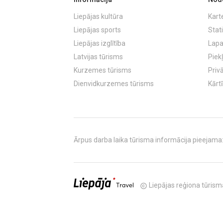
Liepājas kultūra
Kart
Liepājas sports
Stati
Liepājas izglītība
Lapa
Latvijas tūrisms
Piek
Kurzemes tūrisms
Priv
Dienvidkurzemes tūrisms
Kārt
Ārpus darba laika tūrisma informācija pieejama: T
Liepājas reģiona tūrisma
copyright