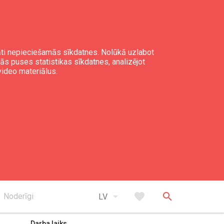
gāti nepieciešamās sīkdatnes. Nolūkā uzlabot
mās puses statistikas sīkdatnes, analizējot
video materiālus.
expand_less
Uz augšu
arrow_drop_down
favorite
search
Noderīgi
LV
Darba laiks