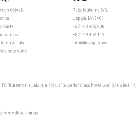
es un Ceļveži
Rožu laukums 5/6,
stika
Liepāja, LV-3401
s Karte
+371 63 480 808
ļūstamība
+371 29 402 111
ātuma politika
info@liepaja.travel
ības noteikumi
C "Kurzeme" (Lielā iela 13) un "Superior Class hotel Līva" (Lielā iela 11
 informācijas birojs