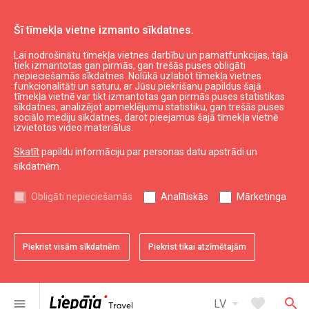
Šī tīmekļa vietne izmanto sīkdatnes.
Lai nodrošinātu tīmekļa vietnes darbību un pamatfunkcijas, tajā
SEB
tiek izmantotas gan pirmās, gan trešās puses obligāti
nepieciešamās sīkdatnes. Nolūkā uzlabot tīmekļa vietnes
funkcionalitāti un saturu, ar Jūsu piekrišanu papildus šajā
tīmekļa vietnē var tikt izmantotas gan pirmās puses statistikas
expand_less
Uz augšu
sīkdatnes, analizējot apmeklējumu statistiku, gan trešās puses
sociālo mediju sīkdatnes, darot pieejamus šajā tīmekļa vietnē
izvietotos video materiālus.
Informācija
Skatīt
papildu informāciju par personas datu apstrādi un
sīkdatnēm.
Liepājas kultūra
Liepājas sports
Obligāti nepieciešamās
Analītiskās
Mārketinga
Liepājas izglītība
Latvijas tūrisms
Kurzemes tūrisms
Piekrist visām sīkdatnēm
Piekrist tikai atzīmētajām
Dienvidkurzemes tūrisms
arrow_drop_down
favorite
search
menu
LV
Noderīgi