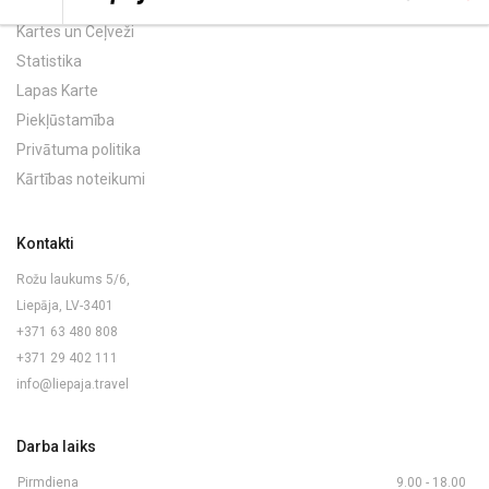
Kartes un Ceļveži
Statistika
Lapas Karte
Piekļūstamība
Privātuma politika
Kārtības noteikumi
Kontakti
Rožu laukums 5/6,
Liepāja, LV-3401
+371 63 480 808
+371 29 402 111
info@liepaja.travel
Darba laiks
Pirmdiena
9.00 - 18.00