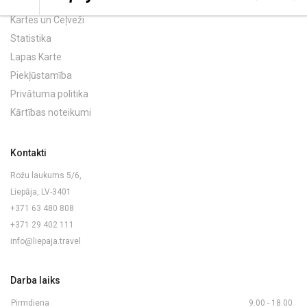
Kartes un Ceļveži
Statistika
Lapas Karte
Piekļūstamība
Privātuma politika
Kārtības noteikumi
Kontakti
Rožu laukums 5/6,
Liepāja, LV-3401
+371 63 480 808
+371 29 402 111
info@liepaja.travel
Darba laiks
Pirmdiena
9.00 - 18.00