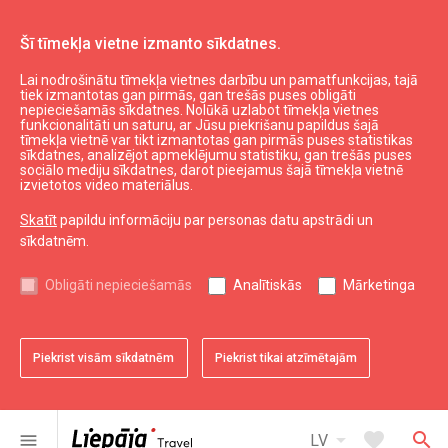
Šī tīmekļa vietne izmanto sīkdatnes.
Lai nodrošinātu tīmekļa vietnes darbību un pamatfunkcijas, tajā
SEB
tiek izmantotas gan pirmās, gan trešās puses obligāti
nepieciešamās sīkdatnes. Nolūkā uzlabot tīmekļa vietnes
funkcionalitāti un saturu, ar Jūsu piekrišanu papildus šajā
tīmekļa vietnē var tikt izmantotas gan pirmās puses statistikas
expand_less
Uz augšu
sīkdatnes, analizējot apmeklējumu statistiku, gan trešās puses
sociālo mediju sīkdatnes, darot pieejamus šajā tīmekļa vietnē
izvietotos video materiālus.
Informācija
Skatīt
papildu informāciju par personas datu apstrādi un
sīkdatnēm.
Liepājas kultūra
Liepājas sports
Obligāti nepieciešamās
Analītiskās
Mārketinga
Liepājas izglītība
Latvijas tūrisms
Kurzemes tūrisms
Piekrist visām sīkdatnēm
Piekrist tikai atzīmētajām
Dienvidkurzemes tūrisms
arrow_drop_down
favorite
search
menu
LV
Noderīgi