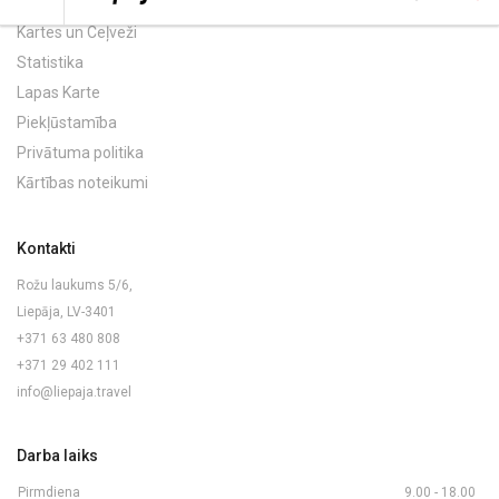
Kartes un Ceļveži
Statistika
Lapas Karte
Piekļūstamība
Privātuma politika
Kārtības noteikumi
Kontakti
Rožu laukums 5/6,
Liepāja, LV-3401
+371 63 480 808
+371 29 402 111
info@liepaja.travel
Darba laiks
Pirmdiena
9.00 - 18.00