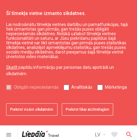
Šī tīmekļa vietne izmanto sīkdatnes.
Lai nodrošinātu tīmekļa vietnes darbību un pamatfunkcijas, tajā
Swedbank
tiek izmantotas gan pirmās, gan trešās puses obligāti
nepieciešamās sīkdatnes. Nolūkā uzlabot tīmekļa vietnes
funkcionalitāti un saturu, ar Jūsu piekrišanu papildus šajā
tīmekļa vietnē var tikt izmantotas gan pirmās puses statistikas
expand_less
Uz augšu
sīkdatnes, analizējot apmeklējumu statistiku, gan trešās puses
sociālo mediju sīkdatnes, darot pieejamus šajā tīmekļa vietnē
izvietotos video materiālus.
Informācija
Skatīt
papildu informāciju par personas datu apstrādi un
sīkdatnēm.
Liepājas kultūra
Liepājas sports
Obligāti nepieciešamās
Analītiskās
Mārketinga
Liepājas izglītība
Latvijas tūrisms
Kurzemes tūrisms
Piekrist visām sīkdatnēm
Piekrist tikai atzīmētajām
Dienvidkurzemes tūrisms
arrow_drop_down
favorite
search
menu
LV
Noderīgi