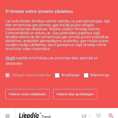
Šī tīmekļa vietne izmanto sīkdatnes.
Lai nodrošinātu tīmekļa vietnes darbību un pamatfunkcijas, tajā
Top!
tiek izmantotas gan pirmās, gan trešās puses obligāti
nepieciešamās sīkdatnes. Nolūkā uzlabot tīmekļa vietnes
funkcionalitāti un saturu, ar Jūsu piekrišanu papildus šajā
tīmekļa vietnē var tikt izmantotas gan pirmās puses statistikas
expand_less
Uz augšu
sīkdatnes, analizējot apmeklējumu statistiku, gan trešās puses
sociālo mediju sīkdatnes, darot pieejamus šajā tīmekļa vietnē
izvietotos video materiālus.
Informācija
Skatīt
papildu informāciju par personas datu apstrādi un
sīkdatnēm.
Liepājas kultūra
Liepājas sports
Obligāti nepieciešamās
Analītiskās
Mārketinga
Liepājas izglītība
Latvijas tūrisms
Kurzemes tūrisms
Piekrist visām sīkdatnēm
Piekrist tikai atzīmētajām
Dienvidkurzemes tūrisms
arrow_drop_down
favorite
search
menu
LV
Noderīgi