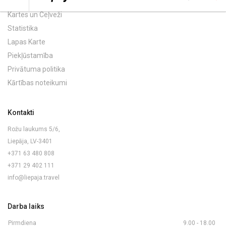
Kartes un Ceļveži
Statistika
Lapas Karte
Piekļūstamība
Privātuma politika
Kārtības noteikumi
Kontakti
Rožu laukums 5/6,
Liepāja, LV-3401
+371 63 480 808
+371 29 402 111
info@liepaja.travel
Darba laiks
Pirmdiena
9.00 - 18.00