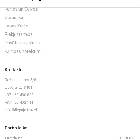
Kartes un Ceļveži
Statistika
Lapas Karte
Piekļūstamība
Privātuma politika
Kārtības noteikumi
Kontakti
Rožu laukums 5/6,
Liepāja, LV-3401
+371 63 480 808
+371 29 402 111
info@liepaja.travel
Darba laiks
Pirmdiena
9.00 - 18.00