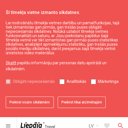
Šī tīmekļa vietne izmanto sīkdatnes.
Lai nodrošinātu tīmekļa vietnes darbību un pamatfunkcijas, tajā
Viada
tiek izmantotas gan pirmās, gan trešās puses obligāti
nepieciešamās sīkdatnes. Nolūkā uzlabot tīmekļa vietnes
funkcionalitāti un saturu, ar Jūsu piekrišanu papildus šajā
tīmekļa vietnē var tikt izmantotas gan pirmās puses statistikas
expand_less
Uz augšu
sīkdatnes, analizējot apmeklējumu statistiku, gan trešās puses
sociālo mediju sīkdatnes, darot pieejamus šajā tīmekļa vietnē
izvietotos video materiālus.
Informācija
Skatīt
papildu informāciju par personas datu apstrādi un
sīkdatnēm.
Liepājas kultūra
Liepājas sports
Obligāti nepieciešamās
Analītiskās
Mārketinga
Liepājas izglītība
Latvijas tūrisms
Kurzemes tūrisms
Piekrist visām sīkdatnēm
Piekrist tikai atzīmētajām
Dienvidkurzemes tūrisms
arrow_drop_down
favorite
search
menu
LV
Noderīgi