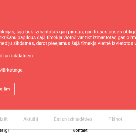
nkcijas, tajā tiek izmantotas gan pirmās, gan trešās puses obli
iekrišanu papildus šajā tīmekļa vietnē var tikt izmantotas gan pir
ediju sīkdatnes, darot pieejamus šajā tīmekļa vietnē izvietotos 
di un sīkdatnēm.
Mārketinga
ētajām
dzēt
Aktuāli
Ēst un izklaidēties
Plānot
rīgi
Kontakti