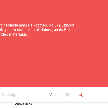
gāti nepieciešamās sīkdatnes. Nolūkā uzlabot
mās puses statistikas sīkdatnes, analizējot
video materiālus.
expand_less
Uz augšu
arrow_drop_down
favorite
search
Noderīgi
LV
Darba laiks