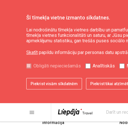
Šī tīmekļa vietne izmanto sīkdatnes.
Aktuāli
Jaunumi
Lai nodrošinātu tīmekļa vietnes darbību un pamatfu
tīmekļa vietnes funkcionalitāti un saturu, ar Jūsu p
apmeklējumu statistiku, gan trešās puses sociālo m
Skatīt
papildu informāciju par personas datu apstrā
Obligāti nepieciešamās
Analītiskās
Piekrist visām sīkdatnēm
Piekrist tikai atzīm
share
print
menu
Darīt un re
Informācija
Node