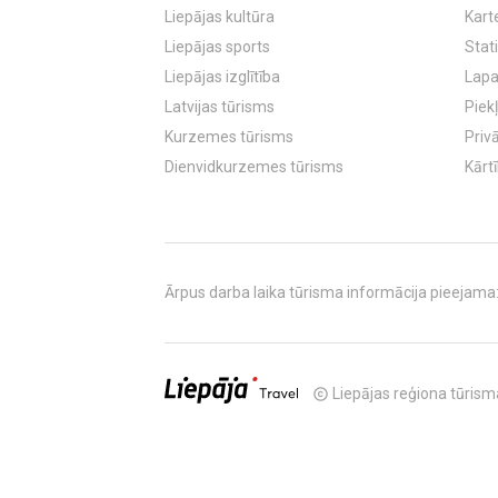
Liepājas kultūra
Kart
Liepājas sports
Stati
Liepājas izglītība
Lapa
Latvijas tūrisms
Piek
Kurzemes tūrisms
Priv
Dienvidkurzemes tūrisms
Kārt
Ārpus darba laika tūrisma informācija pieejama: T
Liepājas reģiona tūrisma
copyright