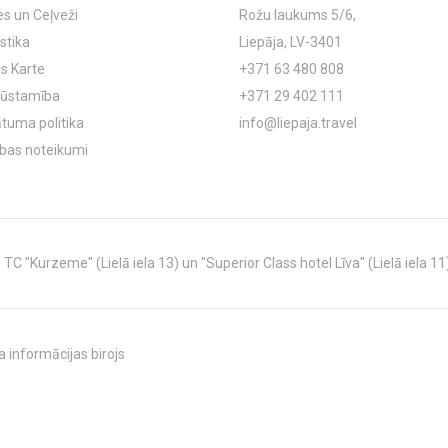
es un Ceļveži
Rožu laukums 5/6,
stika
Liepāja, LV-3401
s Karte
+371 63 480 808
ļūstamība
+371 29 402 111
ātuma politika
info@liepaja.travel
ības noteikumi
C "Kurzeme" (Lielā iela 13) un "Superior Class hotel Līva" (Lielā iela 11
 informācijas birojs